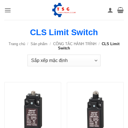
Bỏ
qua
nội
dung
CLS Limit Switch
Trang chủ
/
Sản phẩm
/
CÔNG TẮC HÀNH TRÌNH
/
CLS Limit
Switch