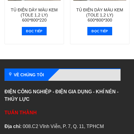
TỦ ĐIỆN DÀY MÀU KEM
TỦ ĐIỆN DÀY MÀU KEM
(TOLE 1,2 LY)
(TOLE 1,2 LY)
600*800*220
600*800*300
ĐỌC TIẾP
ĐỌC TIẾP
VỀ CHÚNG TÔI
ĐIỆN CÔNG NGHIỆP - ĐIỆN GIA DỤNG - KHÍ NÉN -
THỦY LỰC
TUẤN THÀNH
Địa chỉ:
008.C2 Vĩnh Viễn, P. 7, Q. 11, TPHCM