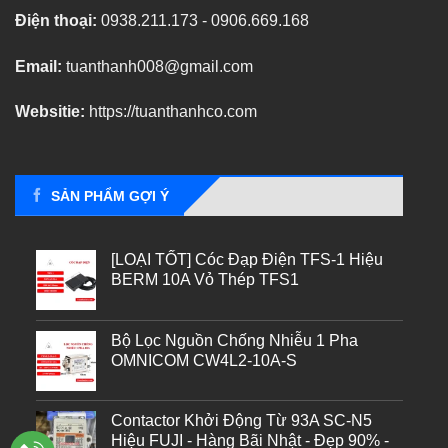
Điện thoại:
0938.211.173 - 0906.669.168
Email:
tuanthanh008@gmail.com
Websitie:
https://tuanthanhco.com
SẢN PHẨM GỢI Ý
[LOẠI TỐT] Cóc Đạp Điện TFS-1 Hiệu
BERM 10A Vỏ Thép TFS1
Bộ Lọc Nguồn Chống Nhiễu 1 Pha
OMNICOM CW4L2-10A-S
Contactor Khởi Động Từ 93A SC-N5
Hiệu FUJI - Hàng Bãi Nhật - Đẹp 90% -