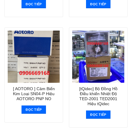
ĐỌC TIẾP
ĐỌC TIẾP
[ AOTORO ] Cảm Biến
[tQidec] Bộ Đồng Hồ
Kim Loại SN04-P Hiệu
Điều khiển Nhiệt Độ
AOTORO PNP NO
TED-2001 TED2001
Hiệu tQidec
ĐỌC TIẾP
ĐỌC TIẾP