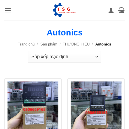
Bỏ
qua
nội
dung
Autonics
Trang chủ
/
Sản phẩm
/
THƯƠNG HIỆU
/
Autonics