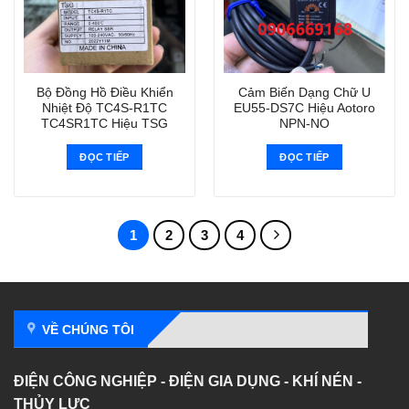
Bộ Đồng Hồ Điều Khiển
Cảm Biến Dạng Chữ U
Nhiệt Độ TC4S-R1TC
EU55-DS7C Hiệu Aotoro
TC4SR1TC Hiệu TSG
NPN-NO
ĐỌC TIẾP
ĐỌC TIẾP
1
2
3
4
VỀ CHÚNG TÔI
ĐIỆN CÔNG NGHIỆP - ĐIỆN GIA DỤNG - KHÍ NÉN -
THỦY LỰC