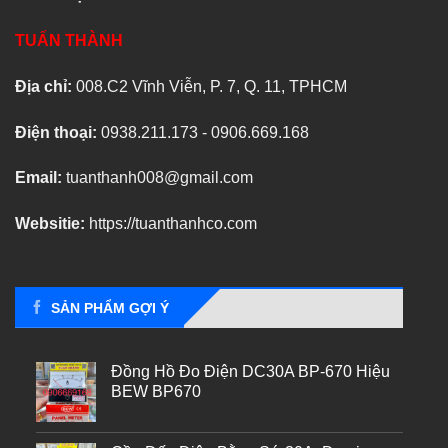
TUẤN THÀNH
Địa chỉ:
008.C2 Vĩnh Viễn, P. 7, Q. 11, TPHCM
Điện thoại:
0938.211.173 - 0906.669.168
Email:
tuanthanh008@gmail.com
Websitie:
https://tuanthanhco.com
SẢN PHẨM GỢI Ý
Đồng Hồ Đo Điện DC30A BP-670 Hiệu
BEW BP670