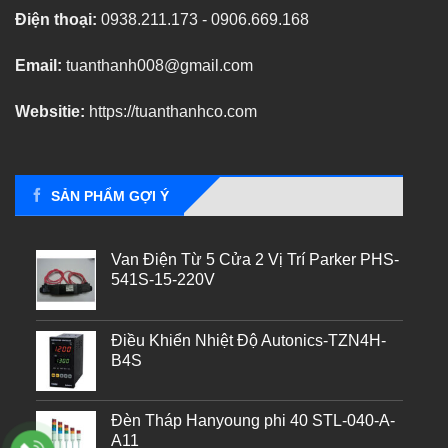
Điện thoại:
0938.211.173 - 0906.669.168
Email:
tuanthanh008@gmail.com
Websitie:
https://tuanthanhco.com
SẢN PHẨM GỢI Ý
Van Điện Từ 5 Cửa 2 Vị Trí Parker PHS-
541S-15-220V
Điều Khiển Nhiệt Độ Autonics-TZN4H-
B4S
Đèn Tháp Hanyoung phi 40 STL-040-A-
A11