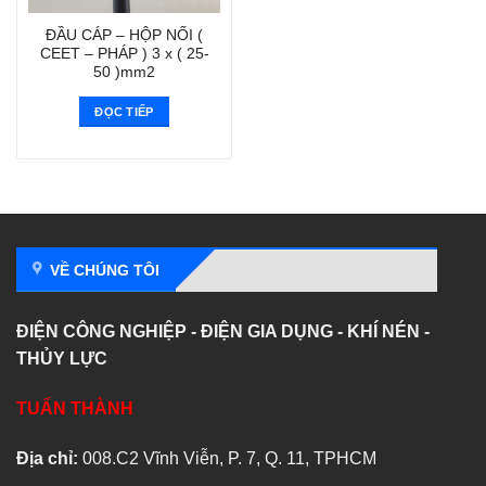
ĐẦU CÁP – HỘP NỐI (
CEET – PHÁP ) 3 x ( 25-
50 )mm2
ĐỌC TIẾP
VỀ CHÚNG TÔI
ĐIỆN CÔNG NGHIỆP - ĐIỆN GIA DỤNG - KHÍ NÉN -
THỦY LỰC
TUẤN THÀNH
Địa chỉ:
008.C2 Vĩnh Viễn, P. 7, Q. 11, TPHCM