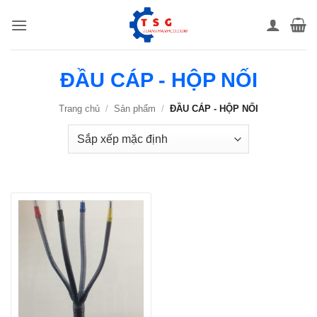
Bỏ
qua
nội
dung
ĐẦU CÁP - HỘP NỐI
Trang chủ
/
Sản phẩm
/
ĐẦU CÁP - HỘP NỐI