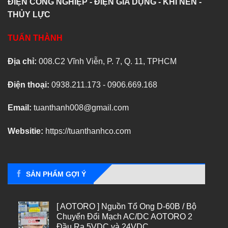
ĐIỆN CÔNG NGHIỆP - ĐIỆN GIA DỤNG - KHÍ NÉN -
THỦY LỰC
TUẤN THÀNH
Địa chỉ:
008.C2 Vĩnh Viễn, P. 7, Q. 11, TPHCM
Điện thoại:
0938.211.173 - 0906.669.168
Email:
tuanthanh008@gmail.com
Websitie:
https://tuanthanhco.com
SẢN PHẨM GỢI Ý
[ AOTORO ] Nguồn Tổ Ong D-60B / Bộ
Chuyển Đổi Mạch AC/DC AOTORO 2
Đầu Ra 5VDC và 24VDC