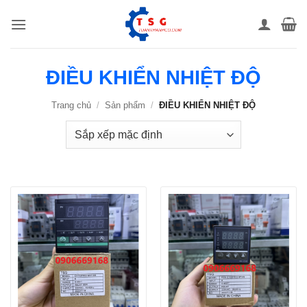
Bỏ
qua
nội
dung
ĐIỀU KHIỂN NHIỆT ĐỘ
Trang chủ
/
Sản phẩm
/
ĐIỀU KHIỂN NHIỆT ĐỘ