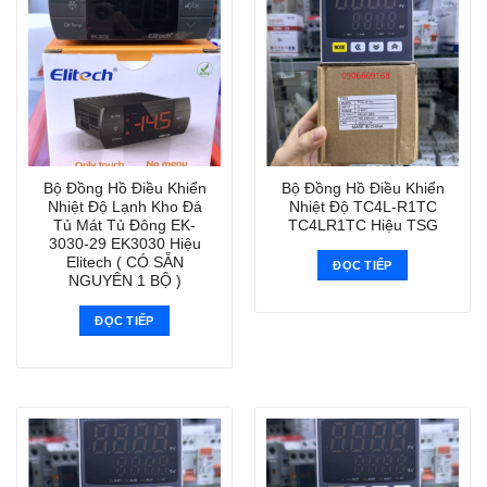
Bộ Đồng Hồ Điều Khiển
Bộ Đồng Hồ Điều Khiển
Nhiệt Độ Lạnh Kho Đá
Nhiệt Độ TC4L-R1TC
Tủ Mát Tủ Đông EK-
TC4LR1TC Hiệu TSG
3030-29 EK3030 Hiệu
Elitech ( CÓ SẴN
ĐỌC TIẾP
NGUYÊN 1 BỘ )
ĐỌC TIẾP