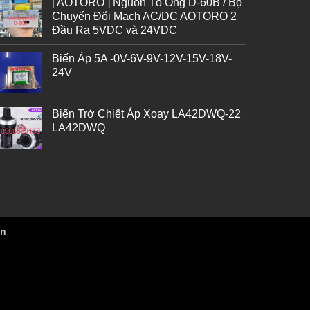
[ AOTORO ] Nguồn Tổ Ong D-60B / Bộ
Chuyển Đổi Mạch AC/DC AOTORO 2
Đầu Ra 5VDC và 24VDC
Biến Áp 5A -0V-6V-9V-12V-15V-18V-
24V
Biến Trở Chiết Áp Xoay LA42DWQ-22
LA42DWQ
vn