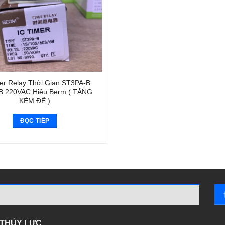
er Relay Thời Gian ST3PA-B
 220VAC Hiệu Berm ( TẶNG
KÈM ĐẾ )
ĐỌC TIẾP
- THỦY LỰC