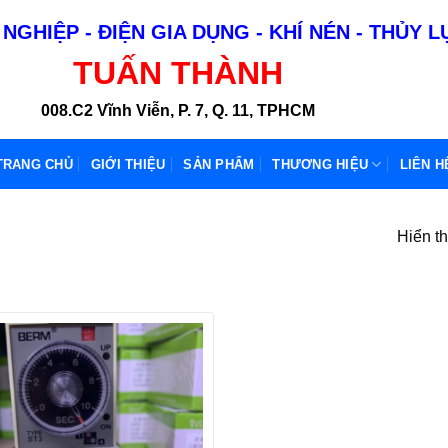
NGHIỆP - ĐIỆN GIA DỤNG - KHÍ NÉN - THỦY 
TUẤN THÀNH
008.C2 Vĩnh Viễn, P. 7, Q. 11, TPHCM
TRANG CHỦ
GIỚI THIỆU
SẢN PHẨM
THƯƠNG HIỆU
LIÊN H
Hiển th