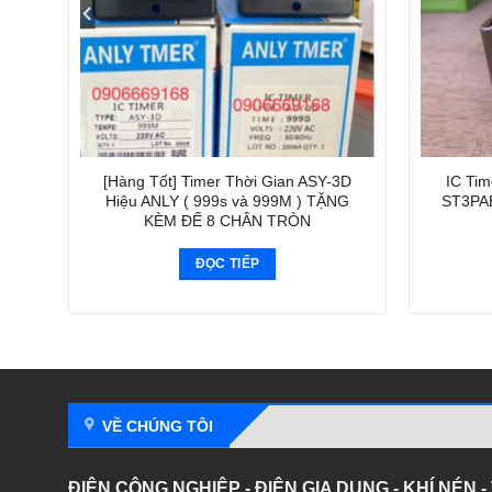
[Hàng Tốt] Timer Thời Gian ASY-3D
IC Tim
Hiệu ANLY ( 999s và 999M ) TẶNG
ST3PAB
KÈM ĐẾ 8 CHÂN TRÒN
ĐỌC TIẾP
VỀ CHÚNG TÔI
ĐIỆN CÔNG NGHIỆP - ĐIỆN GIA DỤNG - KHÍ NÉN 