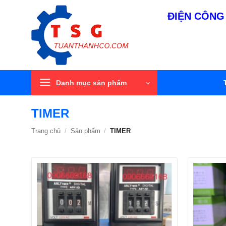
Bỏ
ĐIỆN CÔNG 
qua
nội
dung
Danh mục sản phẩm
TIMER
Trang chủ
/
Sản phẩm
/
TIMER