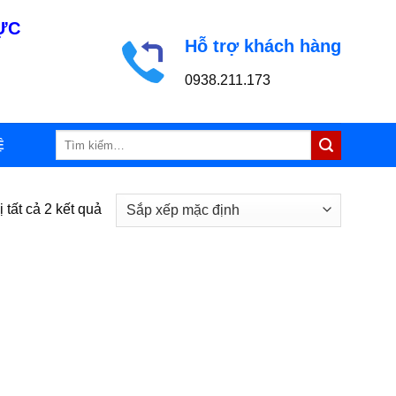
LỰC
Hỗ trợ khách hàng
0938.211.173
Tìm
Ệ
kiếm:
ị tất cả 2 kết quả