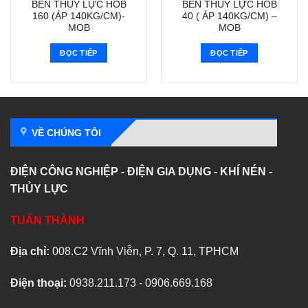
BEN THUỶ LỰC HOB
BEN THUỶ LỰC HOB
160 (ÁP 140KG/CM)-
40 ( ÁP 140KG/CM) –
MOB
MOB
ĐỌC TIẾP
ĐỌC TIẾP
VỀ CHÚNG TÔI
ĐIỆN CÔNG NGHIỆP - ĐIỆN GIA DỤNG - KHÍ NÉN -
THỦY LỰC
TUẤN THÀNH
Địa chỉ:
008.C2 Vĩnh Viễn, P. 7, Q. 11, TPHCM
Điện thoại:
0938.211.173 - 0906.669.168