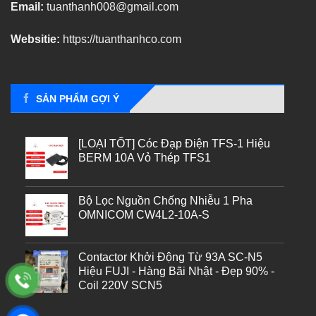
Email:
tuanthanh008@gmail.com
Websitie:
https://tuanthanhco.com
SẢN PHẨM GỢI Ý
[LOẠI TỐT] Cóc Đạp Điện TFS-1 Hiệu
BERM 10A Vỏ Thép TFS1
Bộ Lọc Nguồn Chống Nhiễu 1 Pha
OMNICOM CW4L2-10A-S
Contactor Khởi Động Từ 93A SC-N5
Hiệu FUJI - Hàng Bãi Nhật - Đẹp 90% -
Coil 220V SCN5