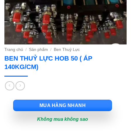
Trang chủ
/
Sản phẩm
/
Ben Thuỷ Lực
BEN THUỶ LỰC HOB 50 ( ÁP
140KG/CM)
MUA HÀNG NHANH
Không mua không sao