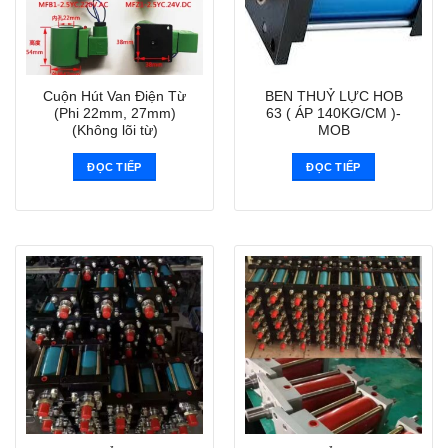
Cuộn Hút Van Điện Từ
BEN THUỶ LỰC HOB
(Phi 22mm, 27mm)
63 ( ÁP 140KG/CM )-
(Không lõi từ)
MOB
ĐỌC TIẾP
ĐỌC TIẾP