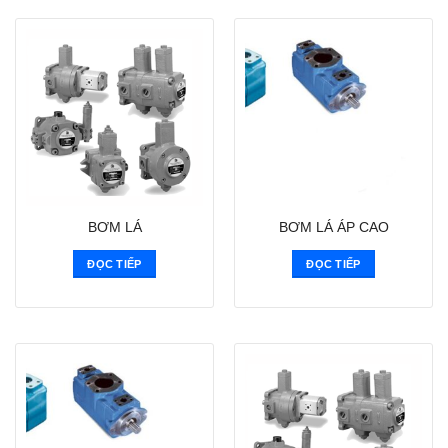
BƠM LÁ
BƠM LÁ ÁP CAO
ĐỌC TIẾP
ĐỌC TIẾP