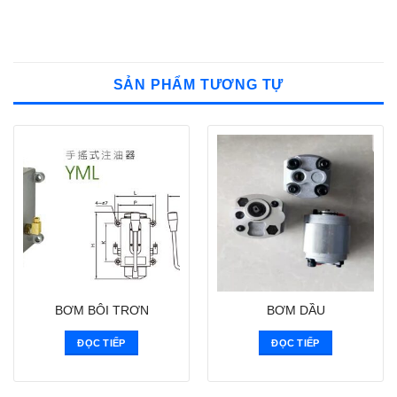
SẢN PHẨM TƯƠNG TỰ
BƠM BÔI TRƠN
BƠM DẦU
ĐỌC TIẾP
ĐỌC TIẾP