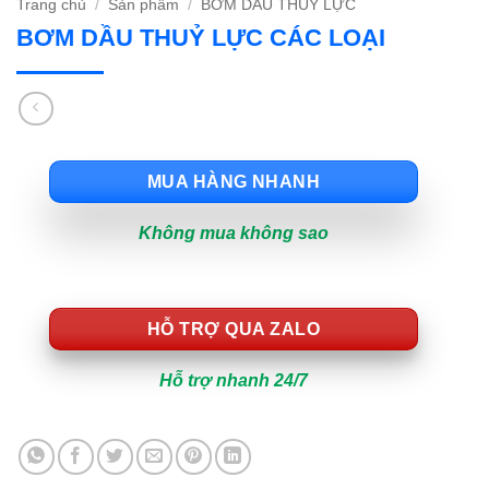
Trang chủ
/
Sản phẩm
/
BƠM DẦU THUỶ LỰC
BƠM DẦU THUỶ LỰC CÁC LOẠI
MUA HÀNG NHANH
Không mua không sao
HỖ TRỢ QUA ZALO
Hỗ trợ nhanh 24/7