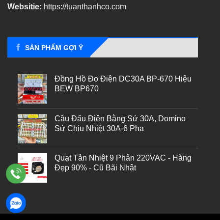
Websitie:
https://tuanthanhco.com
SẢN PHẨM GỢI Ý
Đồng Hồ Đo Điện DC30A BP-670 Hiệu
BEW BP670
Cầu Đấu Điện Bằng Sứ 30A, Domino
Sứ Chịu Nhiệt 30A-6 Pha
Quạt Tản Nhiệt 9 Phân 220VAC - Hàng
Đẹp 90% - Cũ Bãi Nhật