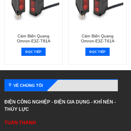
Cảm Biến Quang
Cảm Biến Quang
Omron-E3Z-T81A
Omron-E3Z-T61A
ĐỌC TIẾP
ĐỌC TIẾP
VỀ CHÚNG TÔI
ĐIỆN CÔNG NGHIỆP - ĐIỆN GIA DỤNG - KHÍ NÉN -
THỦY LỰC
TUẤN THÀNH