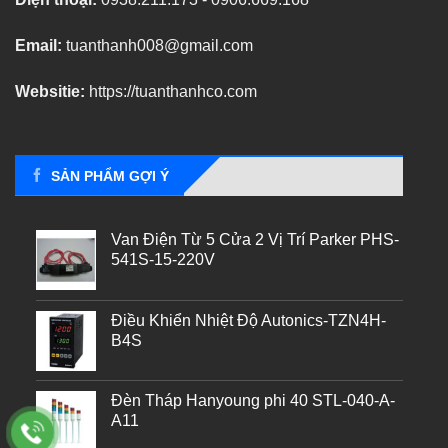
Email:
tuanthanh008@gmail.com
Websitie:
https://tuanthanhco.com
SẢN PHẨM GỢI Ý
Van Điện Từ 5 Cửa 2 Vị Trí Parker PHS-
541S-15-220V
Điều Khiển Nhiệt Độ Autonics-TZN4H-
B4S
Đèn Tháp Hanyoung phi 40 STL-040-A-
A11