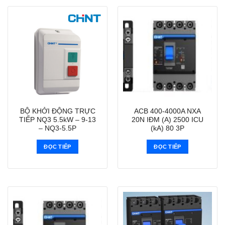
BỘ KHỞI ĐỘNG TRỰC
ACB 400-4000A NXA
TIẾP NQ3 5.5kW – 9-13
20N IĐM (A) 2500 ICU
– NQ3-5.5P
(kA) 80 3P
ĐỌC TIẾP
ĐỌC TIẾP