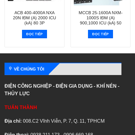
ACB 400-4000A NXA
MCCB 25-1600A NXM-
20N IĐM (A) 2000 ICU
1000S IĐM (A)
(kA) 80 3P
900,1000 ICU (kA) 50
ĐỌC TIẾP
ĐỌC TIẾP
VỀ CHÚNG TÔI
ĐIỆN CÔNG NGHIỆP - ĐIỆN GIA DỤNG - KHÍ NÉN -
THỦY LỰC
TUẤN THÀNH
Địa chỉ:
008.C2 Vĩnh Viễn, P. 7, Q. 11, TPHCM
Điện thoại:
0938.211.173 - 0906.669.168