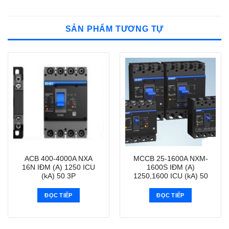
SẢN PHẨM TƯƠNG TỰ
ACB 400-4000A NXA
MCCB 25-1600A NXM-
16N IĐM (A) 1250 ICU
1600S IĐM (A)
(kA) 50 3P
1250,1600 ICU (kA) 50
ĐỌC TIẾP
ĐỌC TIẾP