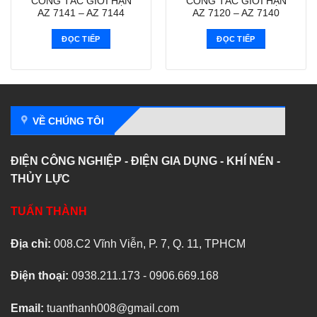
CÔNG TẮC GIỚI HẠN
CÔNG TẮC GIỚI HẠN
AZ 7141 – AZ 7144
AZ 7120 – AZ 7140
ĐỌC TIẾP
ĐỌC TIẾP
VỀ CHÚNG TÔI
ĐIỆN CÔNG NGHIỆP - ĐIỆN GIA DỤNG - KHÍ NÉN -
THỦY LỰC
TUẤN THÀNH
Địa chỉ:
008.C2 Vĩnh Viễn, P. 7, Q. 11, TPHCM
Điện thoại:
0938.211.173 - 0906.669.168
Email:
tuanthanh008@gmail.com