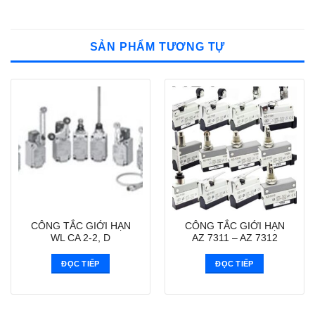
SẢN PHẨM TƯƠNG TỰ
CÔNG TẮC GIỚI HẠN
CÔNG TẮC GIỚI HẠN
WL CA 2-2, D
AZ 7311 – AZ 7312
ĐỌC TIẾP
ĐỌC TIẾP