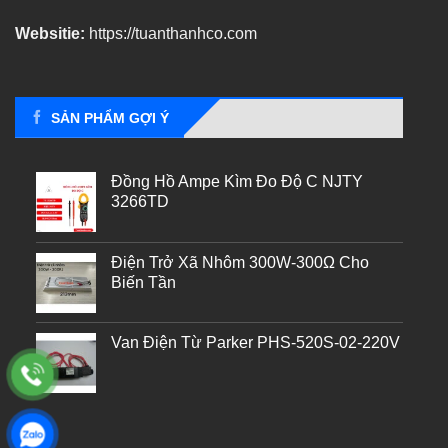
Websitie:
https://tuanthanhco.com
SẢN PHẨM GỢI Ý
Đồng Hồ Ampe Kìm Đo Độ C NJTY
3266TD
Điện Trở Xã Nhôm 300W-300Ω Cho
Biến Tần
Van Điện Từ Parker PHS-520S-02-220V