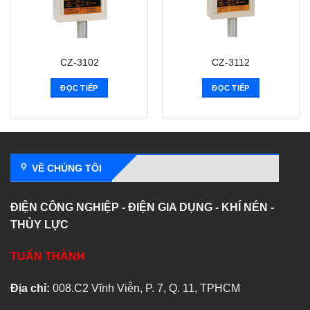
CZ-3102
CZ-3112
ĐỌC TIẾP
ĐỌC TIẾP
VỀ CHÚNG TÔI
ĐIỆN CÔNG NGHIỆP - ĐIỆN GIA DỤNG - KHÍ NÉN -
THỦY LỰC
TUẤN THÀNH
Địa chỉ:
008.C2 Vĩnh Viễn, P. 7, Q. 11, TPHCM