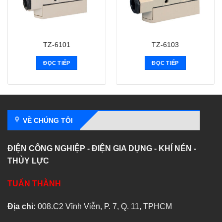
TZ-6101
TZ-6103
ĐỌC TIẾP
ĐỌC TIẾP
VỀ CHÚNG TÔI
ĐIỆN CÔNG NGHIỆP - ĐIỆN GIA DỤNG - KHÍ NÉN -
THỦY LỰC
TUẤN THÀNH
Địa chỉ:
008.C2 Vĩnh Viễn, P. 7, Q. 11, TPHCM