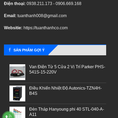
Điện thoại:
0938.211.173 - 0906.669.168
Email:
tuanthanh008@gmail.com
Websitie:
https://tuanthanhco.com
SẢN PHẨM GỢI Ý
Van Điện Từ 5 Cửa 2 Vị Trí Parker PHS-
541S-15-220V
Điều Khiển Nhiệt Độ Autonics-TZN4H-
B4S
Đèn Tháp Hanyoung phi 40 STL-040-A-
A11