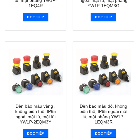
tủ, mặt phẳng YW1P-
ngoài mặt tủ, mặt phẳng
1EQ4R
YW1P-1EQM3G
ĐỌC TIẾP
ĐỌC TIẾP
Đèn báo màu vàng ,
Đèn báo màu đỏ, không
không biến thế, IP65
biến thế, IP65 ngoài mặt
ngoài mặt tủ, mặt lồi
tủ, mặt phẳng YW1P-
YW1P-2EQM3Y
1EQM3R
ĐỌC TIẾP
ĐỌC TIẾP