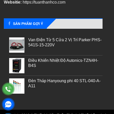
Websitie:
https://tuanthanhco.com
SẢN PHẨM GỢI Ý
Van Điện Từ 5 Cửa 2 Vị Trí Parker PHS-
541S-15-220V
Điều Khiển Nhiệt Độ Autonics-TZN4H-
B4S
Đèn Tháp Hanyoung phi 40 STL-040-A-
A11