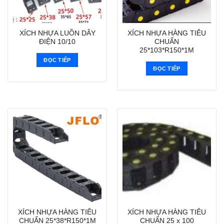
XÍCH NHỰA LUỒN DÂY
XÍCH NHỰA HÀNG TIÊU
ĐIỆN 10/10
CHUẨN
25*103*R150*1M
ĐỌC TIẾP
ĐỌC TIẾP
XÍCH NHỰA HÀNG TIÊU
XÍCH NHỰA HÀNG TIÊU
CHUẨN 25*38*R150*1M
CHUẨN 25 x 100