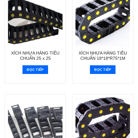
XÍCH NHỰA HÀNG TIÊU
XÍCH NHỰA HÀNG TIÊU
CHUẨN 25 x 25
CHUẨN 18*18*R75*1M
ĐỌC TIẾP
ĐỌC TIẾP