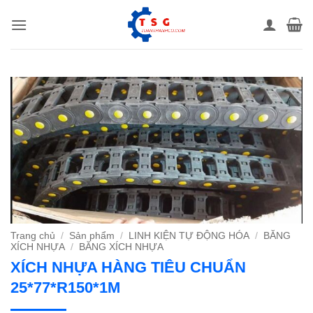
Bỏ
qua
nội
dung
Trang chủ
/
Sản phẩm
/
LINH KIỆN TỰ ĐỘNG HÓA
/
BĂNG
XÍCH NHỰA
/
BĂNG XÍCH NHỰA
XÍCH NHỰA HÀNG TIÊU CHUẨN
25*77*R150*1M