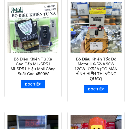
Bộ Điều Khiển Từ Xa
Bộ Điều Khiển Tốc Độ
Cao Cấp ML-SR51
Motor UX-52-A 90W
MLSR51 Hiệu Moli Công
120W UX52A (CÓ MÀN
Suất Cao 4500W
HÌNH HIỂN THỊ VÒNG
QUAY)
ĐỌC TIẾP
ĐỌC TIẾP