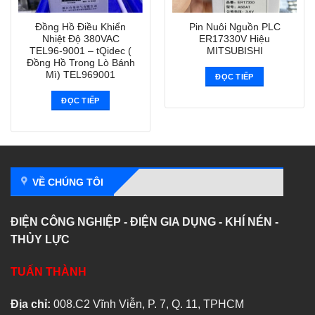
Đồng Hồ Điều Khiển
Pin Nuôi Nguồn PLC
Nhiệt Độ 380VAC
ER17330V Hiệu
TEL96-9001 – tQidec (
MITSUBISHI
Đồng Hồ Trong Lò Bánh
Mì) TEL969001
ĐỌC TIẾP
ĐỌC TIẾP
VỀ CHÚNG TÔI
ĐIỆN CÔNG NGHIỆP - ĐIỆN GIA DỤNG - KHÍ NÉN -
THỦY LỰC
TUẤN THÀNH
Địa chỉ:
008.C2 Vĩnh Viễn, P. 7, Q. 11, TPHCM