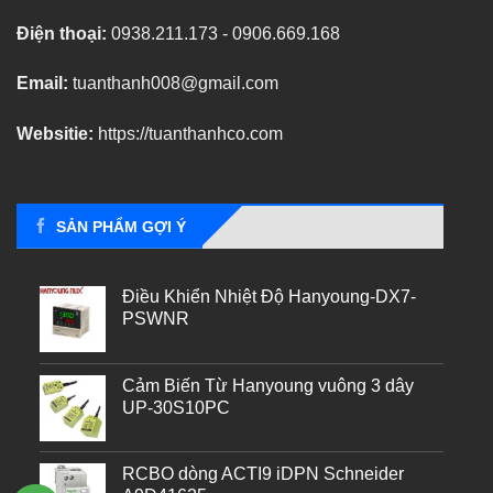
Điện thoại:
0938.211.173 - 0906.669.168
Email:
tuanthanh008@gmail.com
Websitie:
https://tuanthanhco.com
SẢN PHẨM GỢI Ý
Điều Khiển Nhiệt Độ Hanyoung-DX7-
PSWNR
Cảm Biến Từ Hanyoung vuông 3 dây
UP-30S10PC
RCBO dòng ACTI9 iDPN Schneider