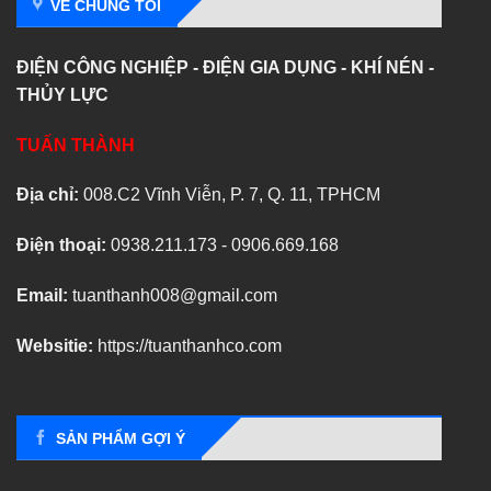
VỀ CHÚNG TÔI
ĐIỆN CÔNG NGHIỆP - ĐIỆN GIA DỤNG - KHÍ NÉN -
THỦY LỰC
TUẤN THÀNH
Địa chỉ:
008.C2 Vĩnh Viễn, P. 7, Q. 11, TPHCM
Điện thoại:
0938.211.173 - 0906.669.168
Email:
tuanthanh008@gmail.com
Websitie:
https://tuanthanhco.com
SẢN PHẨM GỢI Ý