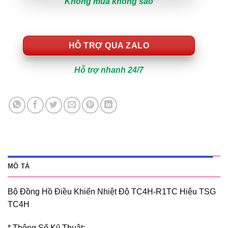
Không mua không sao
HỖ TRỢ QUA ZALO
Hỗ trợ nhanh 24/7
MÔ TẢ
Bộ Đồng Hồ Điều Khiển Nhiệt Độ TC4H-R1TC Hiệu TSG
TC4H
* Thông Số Kỹ Thuật: