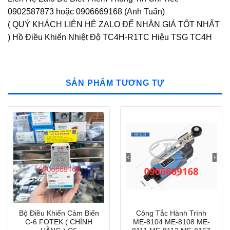
0902587873 hoặc 0906669168 (Anh Tuấn)
( QUÝ KHÁCH LIÊN HỆ ZALO ĐỂ NHẬN GIÁ TỐT NHẤT
) Hồ Điều Khiển Nhiệt Độ TC4H-R1TC Hiệu TSG TC4H
SẢN PHẨM TƯƠNG TỰ
Bộ Điều Khiển Cảm Biến
Công Tắc Hành Trình
C-6 FOTEK ( CHÍNH
ME-8104 ME-8108 ME-