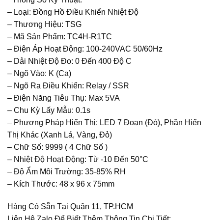
– Loại: Đồng Hồ Điều Khiển Nhiệt Độ
– Thương Hiệu: TSG
– Mã Sản Phẩm: TC4H-R1TC
– Điện Áp Hoạt Động: 100-240VAC 50/60Hz
– Dải Nhiệt Độ Đo: 0 Đến 400 Độ C
– Ngõ Vào: K (Ca)
– Ngõ Ra Điều Khiển: Relay / SSR
– Điện Năng Tiêu Thụ: Max 5VA
– Chu Kỳ Lấy Mẫu: 0.1s
– Phương Pháp Hiển Thị: LED 7 Đoạn (Đỏ), Phần Hiển
Thị Khác (Xanh Lá, Vàng, Đỏ)
– Chữ Số: 9999 ( 4 Chữ Số )
– Nhiệt Độ Hoạt Động: Từ -10 Đến 50°C
– Độ Ẩm Môi Trường: 35-85% RH
– Kích Thước: 48 x 96 x 75mm
Hàng Có Sẵn Tại Quận 11, TP.HCM
Liên Hệ Zalo Để Biết Thêm Thông Tin Chi Tiết: