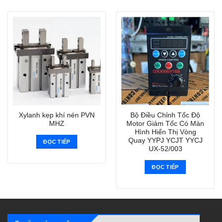
Xylanh kẹp khí nén PVN
Bộ Điều Chỉnh Tốc Độ
MHZ
Motor Giảm Tốc Có Màn
Hình Hiển Thị Vòng
Quay YYPJ YCJT YYCJ
ĐỌC TIẾP
UX-52/003
ĐỌC TIẾP