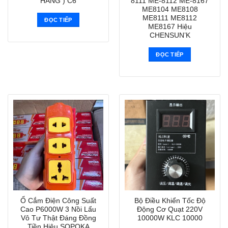
HÃNG ) C6
8111 ME-8112 ME-8167
ME8104 ME8108
ME8111 ME8112
ĐỌC TIẾP
ME8167 Hiệu
CHENSUN’K
ĐỌC TIẾP
Ổ Cắm Điện Công Suất
Bộ Điều Khiển Tốc Độ
Cao P6000W 3 Nồi Lẩu
Động Cơ Quạt 220V
Vô Tư Thật Đáng Đồng
10000W KLC 10000
Tiền Hiệu SOPOKA