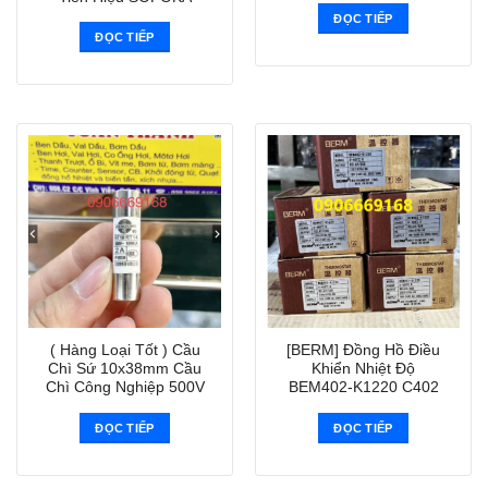
ĐỌC TIẾP
ĐỌC TIẾP
( Hàng Loại Tốt ) Cầu
[BERM] Đồng Hồ Điều
Chì Sứ 10x38mm Cầu
Khiển Nhiệt Độ
Chì Công Nghiệp 500V
BEM402-K1220 C402
ĐỌC TIẾP
ĐỌC TIẾP