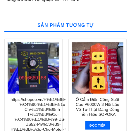
SẢN PHẨM TƯƠNG TỰ
https://shopee.vn/H%E1%BB%99p-
Ổ Cắm Điện Công Suất
%C4%90i%E1%BB%81u-
Cao P6000W 3 Nồi Lẩu
Ch%E1%BB%89nh-
Vô Tư Thật Đáng Đồng
T%E1%BB%91c-
Tiền Hiệu SOPOKA
%C4%90%E1%BB%99-US-52-
US52-Ph%C3%B9-
ĐỌC TIẾP
H%E1%BB%A3p-Cho-Motor-YYPJ-