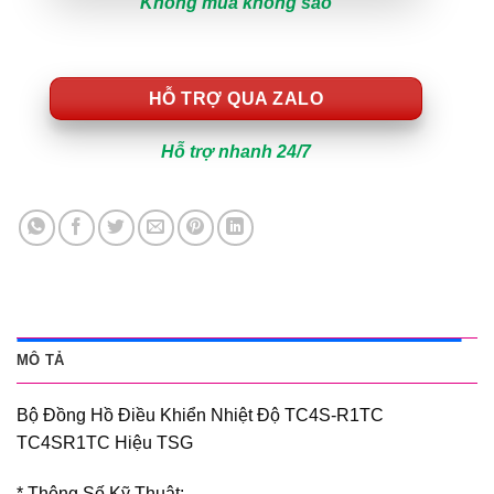
Không mua không sao
HỖ TRỢ QUA ZALO
Hỗ trợ nhanh 24/7
MÔ TẢ
Bộ Đồng Hồ Điều Khiển Nhiệt Độ TC4S-R1TC
TC4SR1TC Hiệu TSG
* Thông Số Kỹ Thuật: