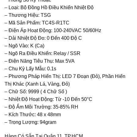
– Loại: Bộ Đồng Hồ Điều Khiển Nhiệt Độ
– Thương Hiệu: TSG
– Mã Sản Phẩm: TC4S-R1TC
– Điện Áp Hoạt Động: 100-240VAC 50/60Hz
– Dải Nhiệt Độ Đo: 0 Đến 400 Độ C
– Ngõ Vào: K (Ca)
– Ngõ Ra Điều Khiển: Relay / SSR
– Điện Năng Tiêu Thụ: Max 5VA
– Chu Kỳ Lấy Mẫu: 0.1s
– Phương Pháp Hiển Thị: LED 7 Đoạn (Đỏ), Phần Hiển
Thị Khác (Xanh Lá, Vàng, Đỏ)
– Chữ Số: 9999 ( 4 Chữ Số )
– Nhiệt Độ Hoạt Động: Từ -10 Đến 50°C
– Độ Ẩm Môi Trường: 35-85% RH
– Kích Thước: 48 x 48mm
– Trọng Lượng: 94gram
Hàng Có Sẵn Tại Quận 11, TP.HCM