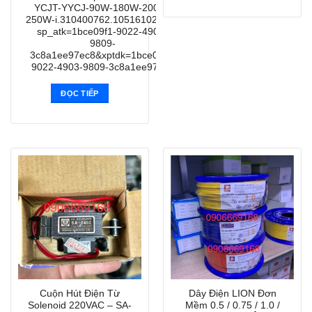
YCJT-YYCJ-90W-180W-200W-
250W-i.310400762.10516102853?
sp_atk=1bce09f1-9022-4903-
9809-
3c8a1ee97ec8&xptdk=1bce09f1-
9022-4903-9809-3c8a1ee97ec8
ĐỌC TIẾP
Cuộn Hút Điện Từ
Dây Điện LION Đơn
Solenoid 220VAC – SA-
Mềm 0.5 / 0.75 / 1.0 /