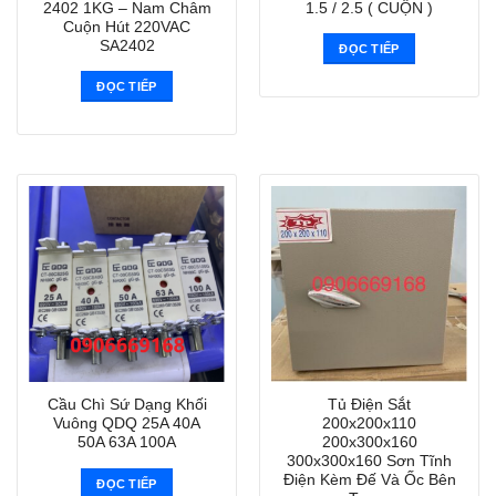
2402 1KG – Nam Châm
1.5 / 2.5 ( CUỘN )
Cuộn Hút 220VAC
SA2402
ĐỌC TIẾP
ĐỌC TIẾP
Cầu Chì Sứ Dạng Khối
Tủ Điện Sắt
Vuông QDQ 25A 40A
200x200x110
50A 63A 100A
200x300x160
300x300x160 Sơn Tĩnh
Điện Kèm Đế Và Ốc Bên
ĐỌC TIẾP