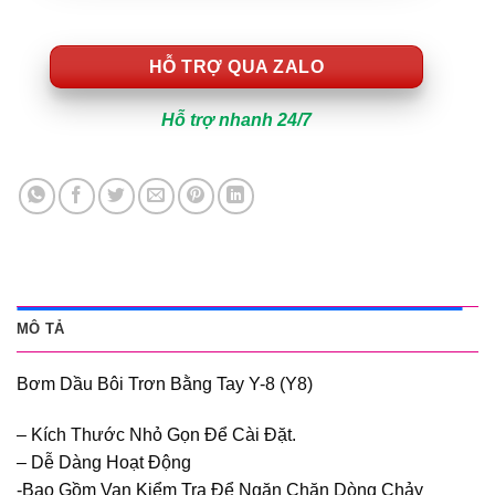
HỖ TRỢ QUA ZALO
Hỗ trợ nhanh 24/7
MÔ TẢ
Bơm Dầu Bôi Trơn Bằng Tay Y-8 (Y8)
– Kích Thước Nhỏ Gọn Để Cài Đặt.
– Dễ Dàng Hoạt Động
-Bao Gồm Van Kiểm Tra Để Ngăn Chặn Dòng Chảy