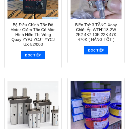
Bộ Điều Chỉnh Tốc Độ
Biến Trở 3 TẦNG Xoay
Motor Giảm Tốc Có Màn
Chiết Áp WTH118-2W
Hình Hiển Thị Vòng
2K2 4K7 10K 22K 47K
Quay YYPJ YCJT YYCJ
470K ( HÀNG TỐT )
UX-52/003
ĐỌC TIẾP
ĐỌC TIẾP