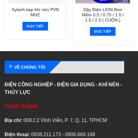
Xylanh kẹp khí nén PVN
Dây Điện LION Đơn
MHZ
Mềm 0.5 / 0.75 / 1.0 /
1.5 / 2.5 ( CUỘN )
ĐỌC TIẾP
ĐỌC TIẾP
VỀ CHÚNG TÔI
ĐIỆN CÔNG NGHIỆP - ĐIỆN GIA DỤNG - KHÍ NÉN -
THỦY LỰC
TUẤN THÀNH
Địa chỉ:
008.C2 Vĩnh Viễn, P. 7, Q. 11, TPHCM
Điện thoại:
0938.211.173 - 0906.669.168