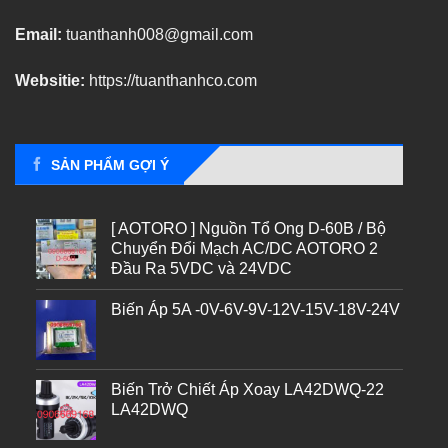
Email:
tuanthanh008@gmail.com
Websitie:
https://tuanthanhco.com
SẢN PHẨM GỢI Ý
[ AOTORO ] Nguồn Tổ Ong D-60B / Bộ
Chuyển Đổi Mạch AC/DC AOTORO 2
Đầu Ra 5VDC và 24VDC
Biến Áp 5A -0V-6V-9V-12V-15V-18V-24V
Biến Trở Chiết Áp Xoay LA42DWQ-22
LA42DWQ