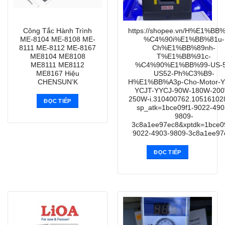
Công Tắc Hành Trình
https://shopee.vn/H%E1%BB
ME-8104 ME-8108 ME-
%C4%90i%E1%BB%81u-
8111 ME-8112 ME-8167
Ch%E1%BB%89nh-
ME8104 ME8108
T%E1%BB%91c-
ME8111 ME8112
%C4%90%E1%BB%99-US-5
ME8167 Hiệu
US52-Ph%C3%B9-
CHENSUN’K
H%E1%BB%A3p-Cho-Motor-Y
YCJT-YYCJ-90W-180W-20
250W-i.310400762.10516102
ĐỌC TIẾP
sp_atk=1bce09f1-9022-490
9809-
3c8a1ee97ec8&xptdk=1bce0
9022-4903-9809-3c8a1ee97
ĐỌC TIẾP