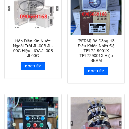
Hộp Điện Kín Nước
[BERM] Bộ Đồng Hồ
Ngoài Trời JL-00B JL-
Điều Khiển Nhiệt Độ
00C Hiệu LIOA JL00B
TEL72-9001X
JL00C
TEL729001X Hiệu
BERM
ĐỌC TIẾP
ĐỌC TIẾP