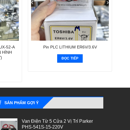
 UX-52-A
Pin PLC LITHIUM ER6V/3.6V
N HÌNH
)
ĐỌC TIẾP
SẢN PHẨM GỢI Ý
Van Điện Từ 5 Cửa 2 Vị Trí Parker
PHS-541S-15-220V