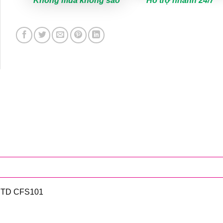
Không mua không sao
Hỗ trợ nhanh 24/7
NTD CFS101