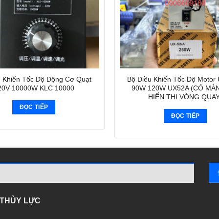
u Khiển Tốc Độ Động Cơ Quạt
Bộ Điều Khiển Tốc Độ Motor
20V 10000W KLC 10000
90W 120W UX52A (CÓ MÀ
HIỂN THỊ VÒNG QUAY
ĐỌC TIẾP
ĐỌC TIẾP
- THỦY LỰC