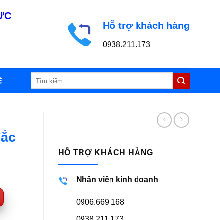
LỰC
Hỗ trợ khách hàng
0938.211.173
Tìm
Ệ
kiếm:
Tắc
HỖ TRỢ KHÁCH HÀNG
Nhân viên kinh doanh
0906.669.168
0938.211.173