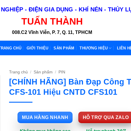
NGHIỆP - ĐIỆN GIA DỤNG - KHÍ NÉN - THỦY 
TUẤN THÀNH
008.C2 Vĩnh Viễn, P. 7, Q. 11, TPHCM
TRANG CHỦ
GIỚI THIỆU
SẢN PHẨM
THƯƠNG HIỆU
LIÊN H
Trang chủ
/
Sản phẩm
/
PIN
[CHÍNH HÃNG] Bàn Đạp Công 
CFS-101 Hiệu CNTD CFS101
MUA HÀNG NHANH
HỖ TRỢ QUA ZALO