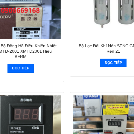
Bộ Đồng Hồ Điều Khiển Nhiệt
Bộ Lọc Đôi Khí Nén STNC 
MTD-2001 XMTD2001 Hiệu
Ren 21
BERM
ĐỌC TIẾP
ĐỌC TIẾP