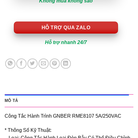
Không mua không sao
HỖ TRỢ QUA ZALO
Hỗ trợ nhanh 24/7
MÔ TẢ
Công Tắc Hành Trình GNBER RME8107 5A/250VAC
* Thông Số Kỹ Thuật:
– Loại: Công Tắc Hành Loại Đòn Bẫy Có Thể Điều Chỉnh