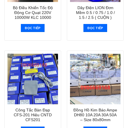
Bộ Điều Khiển Tốc Độ
Dây Điện LION Đơn
Động Cơ Quạt 220V
Mềm 0.5 / 0.75 / 1.0 /
10000W KLC 10000
1.5 / 2.5 ( CUỘN )
ĐỌC TIẾP
ĐỌC TIẾP
Công Tắc Bàn Đạp
Đồng Hồ Kim Báo Ampe
CFS-201 Hiệu CNTD
DH80 10A 20A 30A 50A
CFS201
– Size 80x80mm