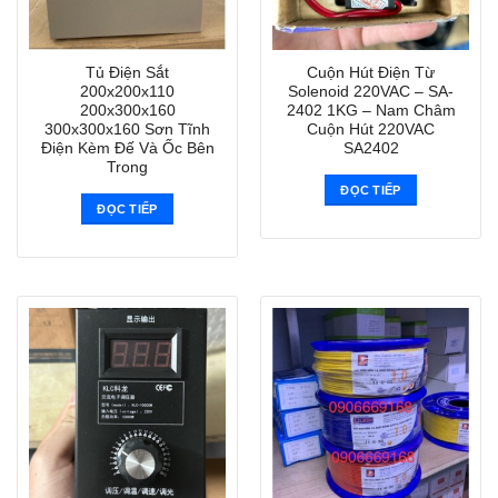
Tủ Điện Sắt
Cuộn Hút Điện Từ
200x200x110
Solenoid 220VAC – SA-
200x300x160
2402 1KG – Nam Châm
300x300x160 Sơn Tĩnh
Cuộn Hút 220VAC
Điện Kèm Đế Và Ốc Bên
SA2402
Trong
ĐỌC TIẾP
ĐỌC TIẾP