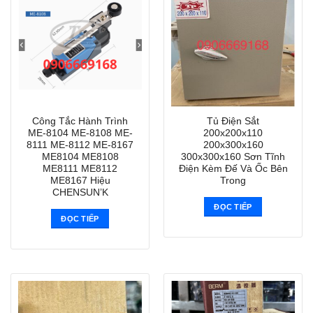
Công Tắc Hành Trình
Tủ Điện Sắt
ME-8104 ME-8108 ME-
200x200x110
8111 ME-8112 ME-8167
200x300x160
ME8104 ME8108
300x300x160 Sơn Tĩnh
ME8111 ME8112
Điện Kèm Đế Và Ốc Bên
ME8167 Hiệu
Trong
CHENSUN’K
ĐỌC TIẾP
ĐỌC TIẾP