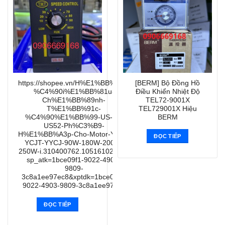
https://shopee.vn/H%E1%BB%99p-
[BERM] Bộ Đồng Hồ
%C4%90i%E1%BB%81u-
Điều Khiển Nhiệt Độ
Ch%E1%BB%89nh-
TEL72-9001X
T%E1%BB%91c-
TEL729001X Hiệu
%C4%90%E1%BB%99-US-52-
BERM
US52-Ph%C3%B9-
H%E1%BB%A3p-Cho-Motor-YYPJ-
ĐỌC TIẾP
YCJT-YYCJ-90W-180W-200W-
250W-i.310400762.10516102853?
sp_atk=1bce09f1-9022-4903-
9809-
3c8a1ee97ec8&xptdk=1bce09f1-
9022-4903-9809-3c8a1ee97ec8
ĐỌC TIẾP