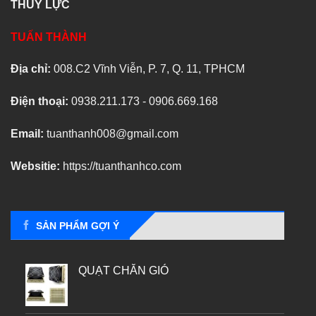
THỦY LỰC
TUẤN THÀNH
Địa chỉ:
008.C2 Vĩnh Viễn, P. 7, Q. 11, TPHCM
Điện thoại:
0938.211.173 - 0906.669.168
Email:
tuanthanh008@gmail.com
Websitie:
https://tuanthanhco.com
SẢN PHẨM GỢI Ý
QUẠT CHẮN GIÓ