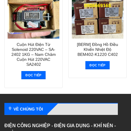
Cuộn Hút Điện Từ
[BERM] Đồng Hồ Điều
Solenoid 220VAC – SA-
Khiển Nhiệt Độ
2402 1KG – Nam Châm
BEM402-K1220 C402
Cuộn Hút 220VAC
SA2402
ĐỌC TIẾP
ĐỌC TIẾP
VỀ CHÚNG TÔI
ĐIỆN CÔNG NGHIỆP - ĐIỆN GIA DỤNG - KHÍ NÉN -