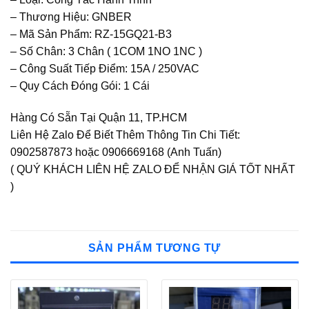
– Thương Hiệu: GNBER
– Mã Sản Phẩm: RZ-15GQ21-B3
– Số Chân: 3 Chân ( 1COM 1NO 1NC )
– Công Suất Tiếp Điểm: 15A / 250VAC
– Quy Cách Đóng Gói: 1 Cái
Hàng Có Sẵn Tại Quận 11, TP.HCM
Liên Hệ Zalo Để Biết Thêm Thông Tin Chi Tiết:
0902587873 hoặc 0906669168 (Anh Tuấn)
( QUÝ KHÁCH LIÊN HỆ ZALO ĐỂ NHẬN GIÁ TỐT NHẤT
)
SẢN PHẨM TƯƠNG TỰ