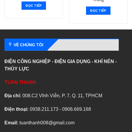
ĐỌC TIẾP
ĐỌC TIẾP
VỀ CHÚNG TÔI
ĐIỆN CÔNG NGHIỆP - ĐIỆN GIA DỤNG - KHÍ NÉN -
THỦY LỰC
TUẤN THÀNH
Địa chỉ:
008.C2 Vĩnh Viễn, P. 7, Q. 11, TPHCM
Điện thoại:
0938.211.173 - 0906.669.168
Email:
tuanthanh008@gmail.com