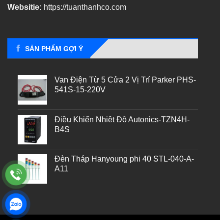
Websitie:
https://tuanthanhco.com
SẢN PHẨM GỢI Ý
Van Điện Từ 5 Cửa 2 Vị Trí Parker PHS-
541S-15-220V
Điều Khiển Nhiệt Độ Autonics-TZN4H-
B4S
Đèn Tháp Hanyoung phi 40 STL-040-A-
A11