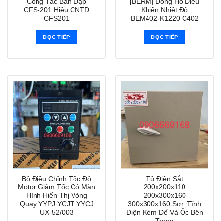
Công Tắc Bàn Đạp
[BERM] Đồng Hồ Điều
CFS-201 Hiệu CNTD
Khiển Nhiệt Độ
CFS201
BEM402-K1220 C402
ĐỌC TIẾP
ĐỌC TIẾP
Bộ Điều Chỉnh Tốc Độ
Tủ Điện Sắt
Motor Giảm Tốc Có Màn
200x200x110
Hình Hiển Thị Vòng
200x300x160
Quay YYPJ YCJT YYCJ
300x300x160 Sơn Tĩnh
UX-52/003
Điện Kèm Đế Và Ốc Bên
Trong