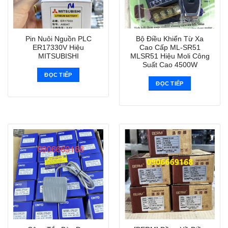
Pin Nuôi Nguồn PLC
Bộ Điều Khiển Từ Xa
ER17330V Hiệu
Cao Cấp ML-SR51
MITSUBISHI
MLSR51 Hiệu Moli Công
Suất Cao 4500W
ĐỌC TIẾP
ĐỌC TIẾP