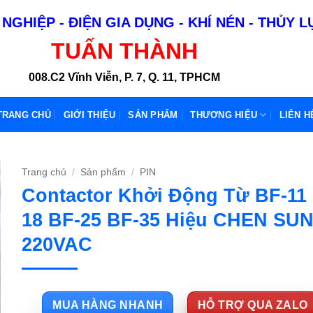
NGHIỆP - ĐIỆN GIA DỤNG - KHÍ NÉN - THỦY 
TUẤN THÀNH
008.C2 Vĩnh Viễn, P. 7, Q. 11, TPHCM
TRANG CHỦ
GIỚI THIỆU
SẢN PHẨM
THƯƠNG HIỆU
LIÊN H
Trang chủ
/
Sản phẩm
/
PIN
Contactor Khởi Động Từ BF-11
18 BF-25 BF-35 Hiệu CHEN SUN
220VAC
MUA HÀNG NHANH
HỖ TRỢ QUA ZALO