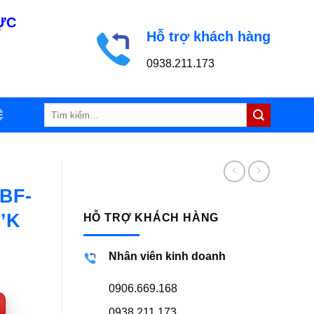
LỰC
Hỗ trợ khách hàng
0938.211.173
Tìm
Ệ
kiếm:
 BF-
’K
HỖ TRỢ KHÁCH HÀNG
Nhân viên kinh doanh
0906.669.168
0938.211.173