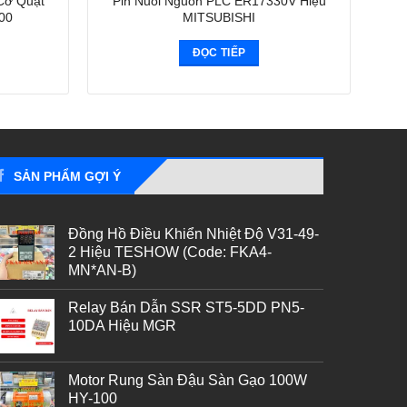
Cơ Quạt
Pin Nuôi Nguồn PLC ER17330V Hiệu
00
MITSUBISHI
ĐỌC TIẾP
SẢN PHẨM GỢI Ý
Đồng Hồ Điều Khiển Nhiệt Độ V31-49-
2 Hiệu TESHOW (Code: FKA4-
MN*AN-B)
Relay Bán Dẫn SSR ST5-5DD PN5-
10DA Hiệu MGR
Motor Rung Sàn Đậu Sàn Gạo 100W
HY-100