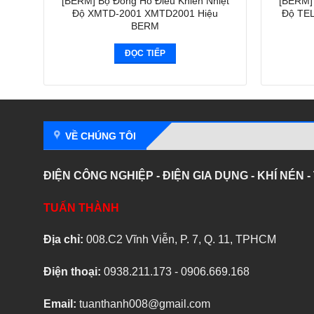
[BERM] Bộ Đồng Hồ Điều Khiển Nhiệt
[BERM] 
Độ XMTD-2001 XMTD2001 Hiệu
Độ TEL
BERM
ĐỌC TIẾP
VỀ CHÚNG TÔI
ĐIỆN CÔNG NGHIỆP - ĐIỆN GIA DỤNG - KHÍ NÉN 
TUẤN THÀNH
Địa chỉ:
008.C2 Vĩnh Viễn, P. 7, Q. 11, TPHCM
Điện thoại:
0938.211.173 - 0906.669.168
Email:
tuanthanh008@gmail.com