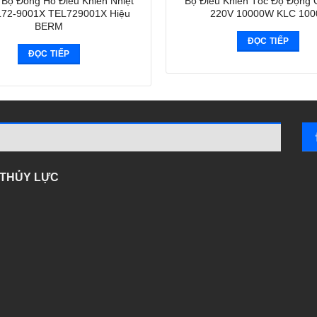
Bộ Đồng Hồ Điều Khiển Nhiệt
Bộ Điều Khiển Tốc Độ Động 
72-9001X TEL729001X Hiệu
220V 10000W KLC 100
BERM
ĐỌC TIẾP
ĐỌC TIẾP
- THỦY LỰC