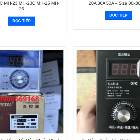
C MH-23 MH-23C MH-25 MH-
20A 30A 50A – Size 80x
26
ĐỌC TIẾP
ĐỌC TIẾP