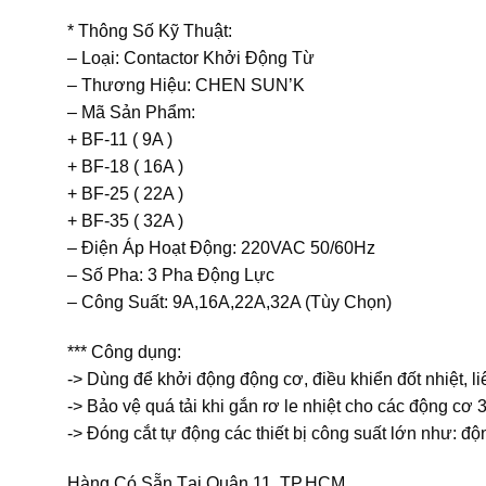
* Thông Số Kỹ Thuật:
– Loại: Contactor Khởi Động Từ
– Thương Hiệu: CHEN SUN’K
– Mã Sản Phẩm:
+ BF-11 ( 9A )
+ BF-18 ( 16A )
+ BF-25 ( 22A )
+ BF-35 ( 32A )
– Điện Áp Hoạt Động: 220VAC 50/60Hz
– Số Pha: 3 Pha Động Lực
– Công Suất: 9A,16A,22A,32A (Tùy Chọn)
*** Công dụng:
-> Dùng để khởi động động cơ, điều khiển đốt nhiệt, liê
-> Bảo vệ quá tải khi gắn rơ le nhiệt cho các động 
-> Đóng cắt tự động các thiết bị công suất lớn như: đ
Hàng Có Sẵn Tại Quận 11, TP.HCM