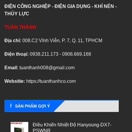
ĐIỆN CÔNG NGHIỆP - ĐIỆN GIA DỤNG - KHÍ NÉN -
THỦY LỰC
TUẤN THÀNH
Địa chỉ:
008.C2 Vĩnh Viễn, P. 7, Q. 11, TPHCM
Điện thoại:
0938.211.173 - 0906.669.168
Email:
tuanthanh008@gmail.com
Websitie:
https://tuanthanhco.com
SẢN PHẨM GỢI Ý
Điều Khiển Nhiệt Độ Hanyoung-DX7-
PSWNR