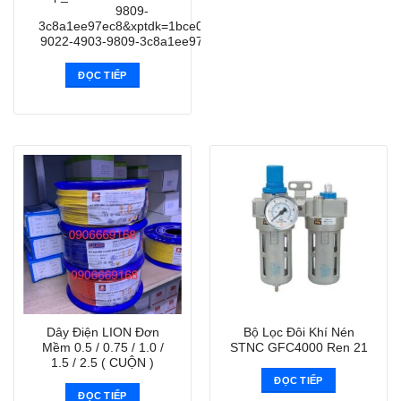
9809-
3c8a1ee97ec8&xptdk=1bce09f1-
9022-4903-9809-3c8a1ee97ec8
ĐỌC TIẾP
Dây Điện LION Đơn
Bộ Lọc Đôi Khí Nén
Mềm 0.5 / 0.75 / 1.0 /
STNC GFC4000 Ren 21
1.5 / 2.5 ( CUỘN )
ĐỌC TIẾP
ĐỌC TIẾP