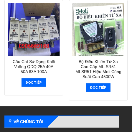
Cầu Chì Sứ Dạng Khối
Bộ Điều Khiển Từ Xa
Vuông QDQ 25A 40A
Cao Cấp ML-SR51
50A 63A 100A
MLSR51 Hiệu Moli Công
Suất Cao 4500W
ĐỌC TIẾP
ĐỌC TIẾP
VỀ CHÚNG TÔI