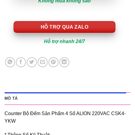
Không mua không sao
HỖ TRỢ QUA ZALO
Hỗ trợ nhanh 24/7
MÔ TẢ
Counter Bộ Đếm Sản Phẩm 4 Số ALION 220VAC CSK4-
YKW
* Thông Số Kỹ Thuật: