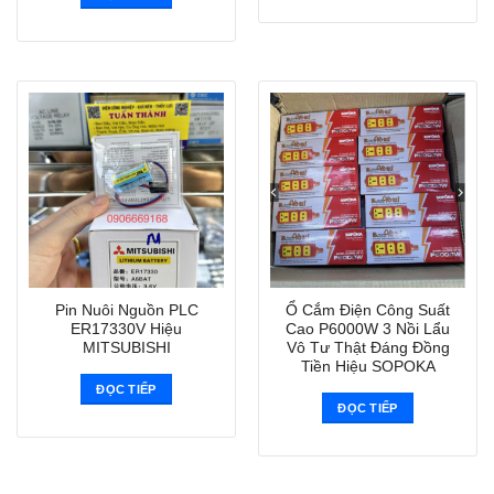
Pin Nuôi Nguồn PLC
Ổ Cắm Điện Công Suất
ER17330V Hiệu
Cao P6000W 3 Nồi Lẩu
MITSUBISHI
Vô Tư Thật Đáng Đồng
Tiền Hiệu SOPOKA
ĐỌC TIẾP
ĐỌC TIẾP