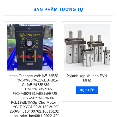
SẢN PHẨM TƯƠNG TỰ
https://shopee.vn/H%E1%BB%99p-
Xylanh kẹp khí nén PVN
%C4%90i%E1%BB%81u-
MHZ
Ch%E1%BB%89nh-
T%E1%BB%91c-
ĐỌC TIẾP
%C4%90%E1%BB%99-US-52-
US52-Ph%C3%B9-
H%E1%BB%A3p-Cho-Motor-YYPJ-
YCJT-YYCJ-90W-180W-200W-
250W-i.310400762.10516102853?
sp_atk=1bce09f1-9022-4903-