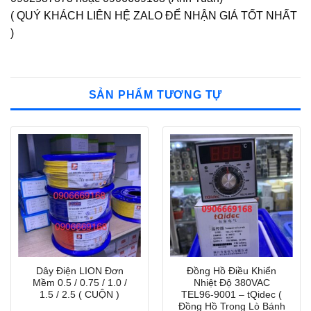
( QUÝ KHÁCH LIÊN HỆ ZALO ĐỂ NHẬN GIÁ TỐT NHẤT
)
SẢN PHẨM TƯƠNG TỰ
Dây Điện LION Đơn
Đồng Hồ Điều Khiển
Mềm 0.5 / 0.75 / 1.0 /
Nhiệt Độ 380VAC
1.5 / 2.5 ( CUỘN )
TEL96-9001 – tQidec (
Đồng Hồ Trong Lò Bánh