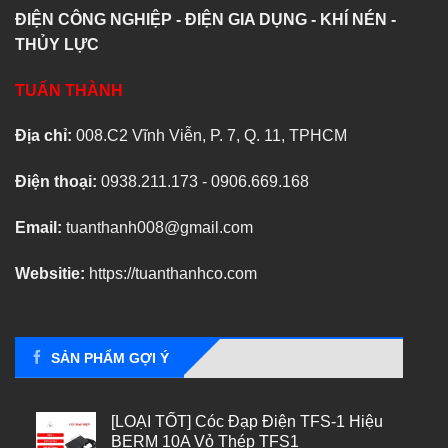
ĐIỆN CÔNG NGHIỆP - ĐIỆN GIA DỤNG - KHÍ NÉN -
THỦY LỰC
TUẤN THÀNH
Địa chỉ:
008.C2 Vĩnh Viễn, P. 7, Q. 11, TPHCM
Điện thoại:
0938.211.173 - 0906.669.168
Email:
tuanthanh008@gmail.com
Websitie:
https://tuanthanhco.com
SẢN PHẨM GỢI Ý
[LOẠI TỐT] Cóc Đạp Điện TFS-1 Hiệu
BERM 10A Vỏ Thép TFS1