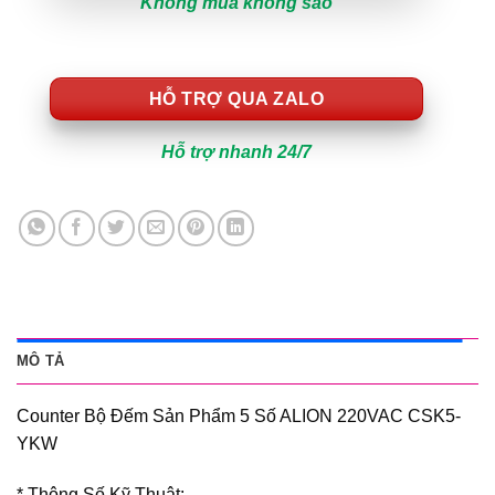
Không mua không sao
HỖ TRỢ QUA ZALO
Hỗ trợ nhanh 24/7
MÔ TẢ
Counter Bộ Đếm Sản Phẩm 5 Số ALION 220VAC CSK5-
YKW
* Thông Số Kỹ Thuật: