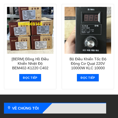
[BERM] Đồng Hồ Điều
Bộ Điều Khiển Tốc Độ
Khiển Nhiệt Độ
Động Cơ Quạt 220V
BEM402-K1220 C402
10000W KLC 10000
ĐỌC TIẾP
ĐỌC TIẾP
VỀ CHÚNG TÔI