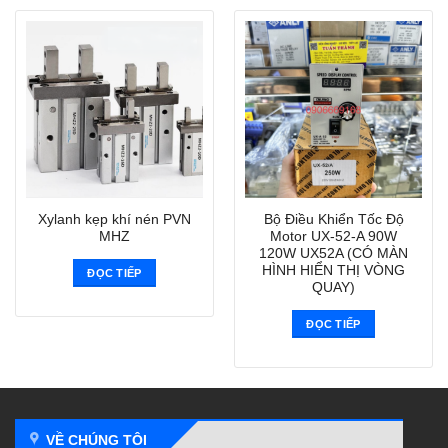
Xylanh kẹp khí nén PVN
Bộ Điều Khiển Tốc Độ
MHZ
Motor UX-52-A 90W
120W UX52A (CÓ MÀN
HÌNH HIỂN THỊ VÒNG
ĐỌC TIẾP
QUAY)
ĐỌC TIẾP
VỀ CHÚNG TÔI