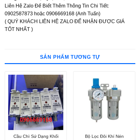
Liên Hệ Zalo Để Biết Thêm Thông Tin Chi Tiết:
0902587873 hoặc 0906669168 (Anh Tuấn)
( QUÝ KHÁCH LIÊN HỆ ZALO ĐỂ NHẬN ĐƯỢC GIÁ
TỐT NHẤT )
SẢN PHẨM TƯƠNG TỰ
Cầu Chì Sứ Dạng Khối
Bộ Lọc Đôi Khí Nén