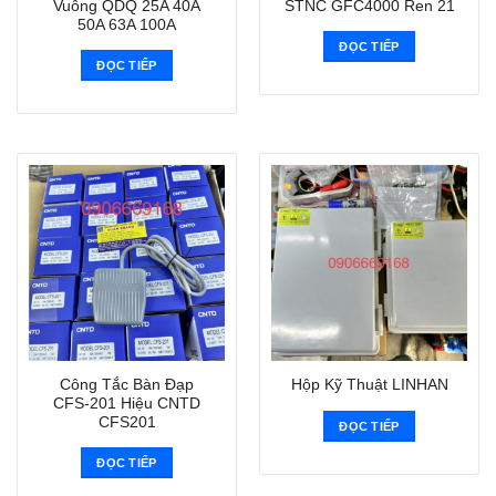
Vuông QDQ 25A 40A
STNC GFC4000 Ren 21
50A 63A 100A
ĐỌC TIẾP
ĐỌC TIẾP
Công Tắc Bàn Đạp
Hộp Kỹ Thuật LINHAN
CFS-201 Hiệu CNTD
CFS201
ĐỌC TIẾP
ĐỌC TIẾP