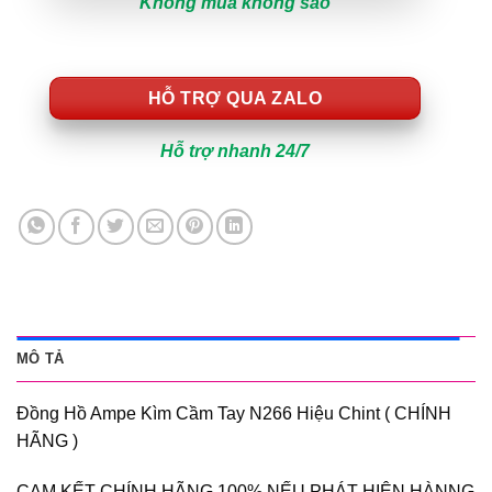
Không mua không sao
HỖ TRỢ QUA ZALO
Hỗ trợ nhanh 24/7
MÔ TẢ
Đồng Hồ Ampe Kìm Cầm Tay N266 Hiệu Chint ( CHÍNH
HÃNG )
CAM KẾT CHÍNH HÃNG 100% NẾU PHÁT HIÊN HÀNNG