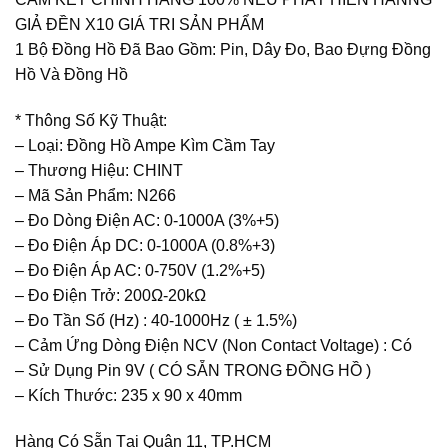
GIẢ ĐỀN X10 GIÁ TRI SẢN PHẨM
1 Bộ Đồng Hồ Đã Bao Gồm: Pin, Dây Đo, Bao Đựng Đồng
Hồ Và Đồng Hồ
* Thông Số Kỹ Thuật:
– Loại: Đồng Hồ Ampe Kìm Cầm Tay
– Thương Hiệu: CHINT
– Mã Sản Phẩm: N266
– Đo Dòng Điện AC: 0-1000A (3%+5)
– Đo Điện Áp DC: 0-1000A (0.8%+3)
– Đo Điện Áp AC: 0-750V (1.2%+5)
– Đo Điện Trở: 200Ω-20kΩ
– Đo Tần Số (Hz) : 40-1000Hz ( ± 1.5%)
– Cảm Ứng Dòng Điện NCV (Non Contact Voltage) : Có
– Sử Dụng Pin 9V ( CÓ SẴN TRONG ĐỒNG HỒ )
– Kích Thước: 235 x 90 x 40mm
Hàng Có Sẵn Tại Quận 11, TP.HCM