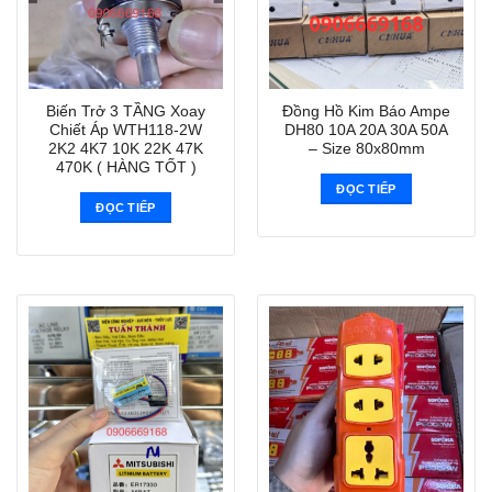
Biến Trở 3 TẦNG Xoay
Đồng Hồ Kim Báo Ampe
Chiết Áp WTH118-2W
DH80 10A 20A 30A 50A
2K2 4K7 10K 22K 47K
– Size 80x80mm
470K ( HÀNG TỐT )
ĐỌC TIẾP
ĐỌC TIẾP