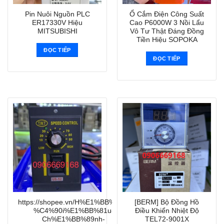
Pin Nuôi Nguồn PLC
Ổ Cắm Điện Công Suất
ER17330V Hiệu
Cao P6000W 3 Nồi Lẩu
MITSUBISHI
Vô Tư Thật Đáng Đồng
Tiền Hiệu SOPOKA
ĐỌC TIẾP
ĐỌC TIẾP
https://shopee.vn/H%E1%BB%99p-
[BERM] Bộ Đồng Hồ
%C4%90i%E1%BB%81u-
Điều Khiển Nhiệt Độ
Ch%E1%BB%89nh-
TEL72-9001X