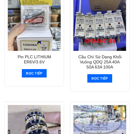
Pin PLC LITHIUM
Cầu Chì Sứ Dạng Khối
ER6V/3.6V
Vuông QDQ 25A 40A
50A 63A 100A
ĐỌC TIẾP
ĐỌC TIẾP