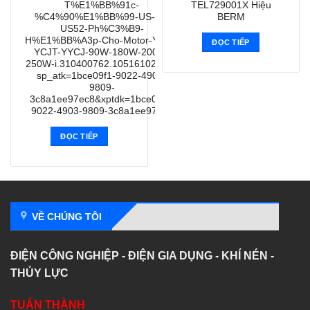
T%E1%BB%91c-
TEL729001X Hiệu
%C4%90%E1%BB%99-US-52-
BERM
US52-Ph%C3%B9-
H%E1%BB%A3p-Cho-Motor-YYPJ-
ĐỌC TIẾP
YCJT-YYCJ-90W-180W-200W-
250W-i.310400762.10516102853?
sp_atk=1bce09f1-9022-4903-
9809-
3c8a1ee97ec8&xptdk=1bce09f1-
9022-4903-9809-3c8a1ee97ec8
ĐỌC TIẾP
VỀ CHÚNG TÔI
ĐIỆN CÔNG NGHIỆP - ĐIỆN GIA DỤNG - KHÍ NÉN -
THỦY LỰC
TUẤN THÀNH