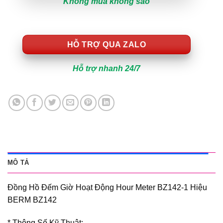
Không mua không sao
HỖ TRỢ QUA ZALO
Hỗ trợ nhanh 24/7
MÔ TẢ
Đồng Hồ Đếm Giờ Hoạt Động Hour Meter BZ142-1 Hiệu
BERM BZ142
* Thông Số Kỹ Thuật: