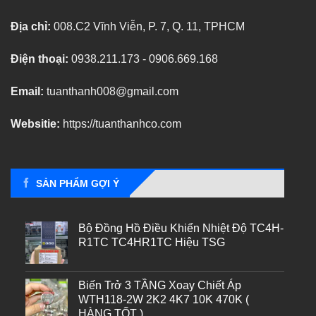
Địa chỉ:
008.C2 Vĩnh Viễn, P. 7, Q. 11, TPHCM
Điện thoại:
0938.211.173 - 0906.669.168
Email:
tuanthanh008@gmail.com
Websitie:
https://tuanthanhco.com
SẢN PHẨM GỢI Ý
Bộ Đồng Hồ Điều Khiển Nhiệt Độ TC4H-
R1TC TC4HR1TC Hiệu TSG
Biến Trở 3 TẦNG Xoay Chiết Áp
WTH118-2W 2K2 4K7 10K 470K (
HÀNG TỐT )