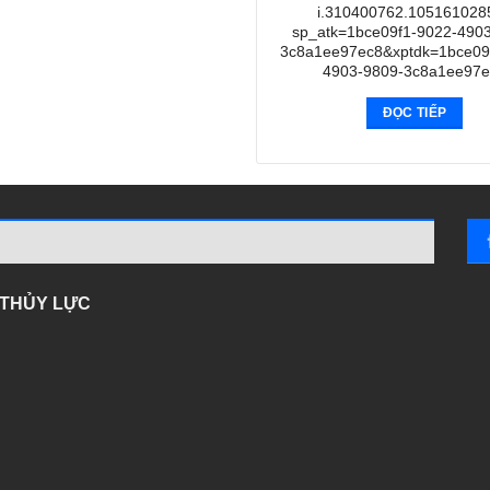
i.310400762.105161028
sp_atk=1bce09f1-9022-4903
3c8a1ee97ec8&xptdk=1bce09
4903-9809-3c8a1ee97e
ĐỌC TIẾP
- THỦY LỰC