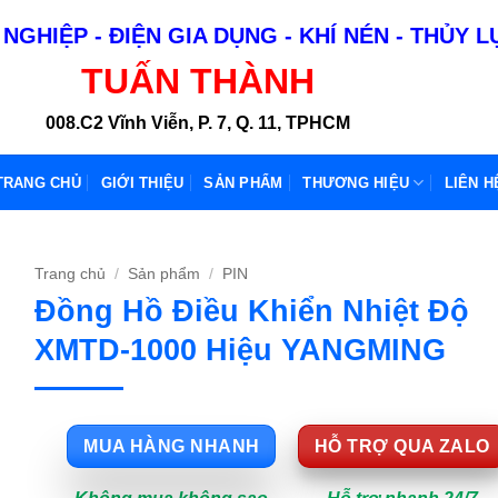
NGHIỆP - ĐIỆN GIA DỤNG - KHÍ NÉN - THỦY 
TUẤN THÀNH
008.C2 Vĩnh Viễn, P. 7, Q. 11, TPHCM
TRANG CHỦ
GIỚI THIỆU
SẢN PHẨM
THƯƠNG HIỆU
LIÊN H
Trang chủ
/
Sản phẩm
/
PIN
Đồng Hồ Điều Khiển Nhiệt Độ
XMTD-1000 Hiệu YANGMING
MUA HÀNG NHANH
HỖ TRỢ QUA ZALO