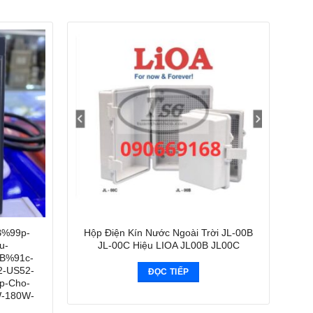
B%99p-
Hộp Điện Kín Nước Ngoài Trời JL-00B
u-
JL-00C Hiệu LIOA JL00B JL00C
B%91c-
-US52-
ĐỌC TIẾP
-Cho-
W-180W-