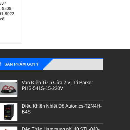
53?
-9809-
f1-9022-
c8
SẢN PHẨM GỢI Ý
Van Điện Từ 5 Cửa 2 Vị Trí Parker
PHS-541S-15-220V
Điều Khiển Nhiệt Độ Autonics-TZN4H-
B4S
Đèn Tháp Hanyoung phi 40 STL-040-