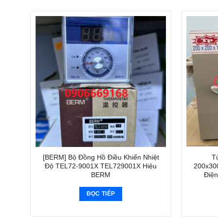
[BERM] Bộ Đồng Hồ Điều Khiển Nhiệt
T
Độ TEL72-9001X TEL729001X Hiệu
200x30
BERM
Điện
ĐỌC TIẾP