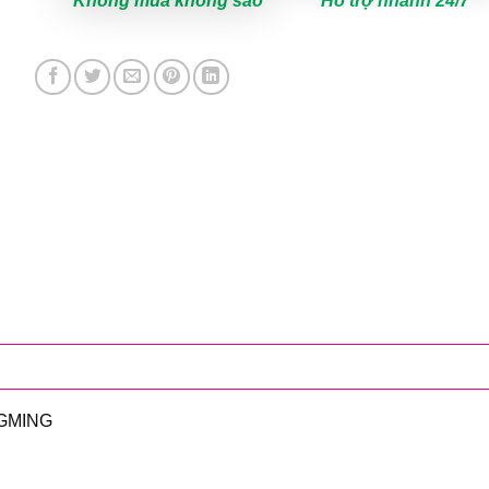
Không mua không sao
Hỗ trợ nhanh 24/7
NGMING