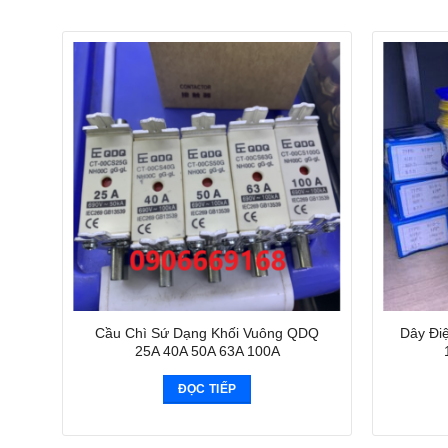
Cầu Chì Sứ Dạng Khối Vuông QDQ
Dây Đi
25A 40A 50A 63A 100A
ĐỌC TIẾP