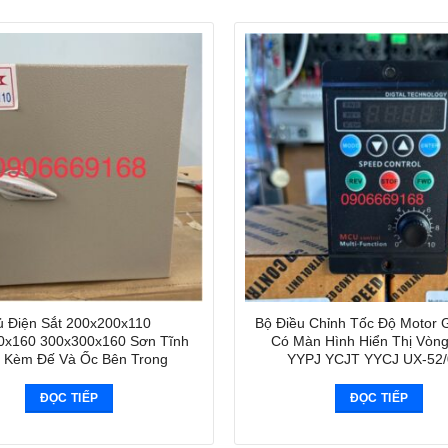
ủ Điện Sắt 200x200x110
Bộ Điều Chỉnh Tốc Độ Motor 
0x160 300x300x160 Sơn Tĩnh
Có Màn Hình Hiển Thị Vòn
 Kèm Đế Và Ốc Bên Trong
YYPJ YCJT YYCJ UX-52/
ĐỌC TIẾP
ĐỌC TIẾP