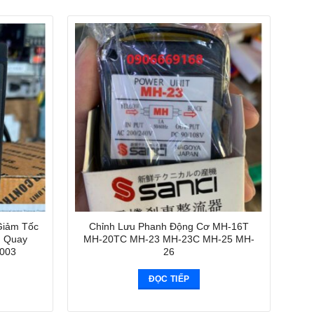
Giảm Tốc
Chỉnh Lưu Phanh Động Cơ MH-16T
g Quay
MH-20TC MH-23 MH-23C MH-25 MH-
003
26
ĐỌC TIẾP