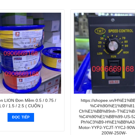
ện LION Đơn Mềm 0.5 / 0.75 /
https://shopee.vn/H%E1%B
1.0 / 1.5 / 2.5 ( CUỘN )
%C4%90i%E1%BB%81
Ch%E1%BB%89nh-T%E1%B
%C4%90%E1%BB%99-US-52
ĐỌC TIẾP
Ph%C3%B9-H%E1%BB%A3p
Motor-YYPJ-YCJT-YYCJ-90
200W-250W-