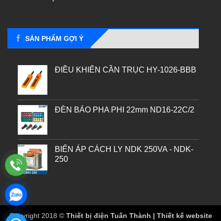
SẢN PHẨM GỢI Ý
ĐIỀU KHIỂN CẦN TRỤC HY-1026-BBB
ĐÈN BÁO PHA PHI 22mm ND16-22C/2
BIẾN ÁP CÁCH LY NDK 250VA - NDK-
250
Copyright 2018 ©
Thiết bị điện Tuấn Thành | Thiết kế website