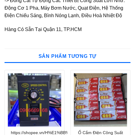
-> Đóng Cắt Tự Động Các Thiết Bị Công Suất Lớn Như:
Động Cơ 1 Pha, Máy Bơm Nước, Quạt Điện, Hệ Thống
Điện Chiếu Sáng, Bình Nóng Lạnh, Điều Hoà Nhiệt Độ
Hàng Có Sẵn Tại Quận 11, TP.HCM
SẢN PHẨM TƯƠNG TỰ
https://shopee.vn/H%E1%BB%99p-
Ổ Cắm Điện Công Suất