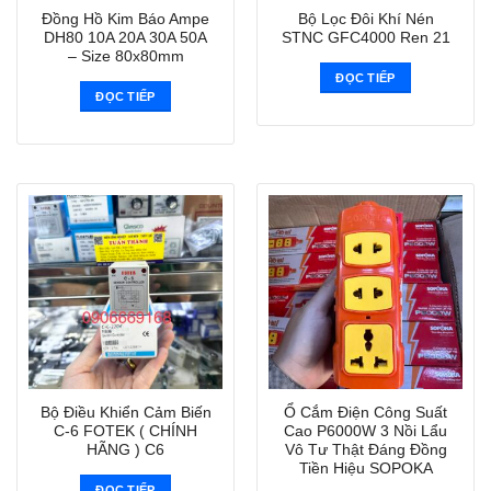
Đồng Hồ Kim Báo Ampe
Bộ Lọc Đôi Khí Nén
DH80 10A 20A 30A 50A
STNC GFC4000 Ren 21
– Size 80x80mm
ĐỌC TIẾP
ĐỌC TIẾP
Bộ Điều Khiển Cảm Biến
Ổ Cắm Điện Công Suất
C-6 FOTEK ( CHÍNH
Cao P6000W 3 Nồi Lẩu
HÃNG ) C6
Vô Tư Thật Đáng Đồng
Tiền Hiệu SOPOKA
ĐỌC TIẾP