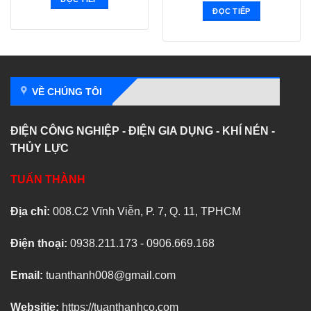
ĐỌC TIẾP
VỀ CHÚNG TÔI
ĐIỆN CÔNG NGHIỆP - ĐIỆN GIA DỤNG - KHÍ NÉN -
THỦY LỰC
TUẤN THÀNH
Địa chỉ:
008.C2 Vĩnh Viễn, P. 7, Q. 11, TPHCM
Điện thoại:
0938.211.173 - 0906.669.168
Email:
tuanthanh008@gmail.com
Websitie:
https://tuanthanhco.com