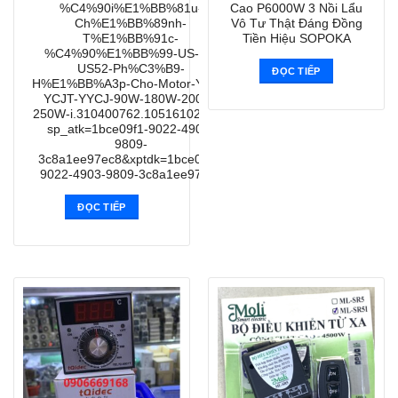
%C4%90i%E1%BB%81u-
Cao P6000W 3 Nồi Lẩu
Ch%E1%BB%89nh-
Vô Tư Thật Đáng Đồng
T%E1%BB%91c-
Tiền Hiệu SOPOKA
%C4%90%E1%BB%99-US-52-
US52-Ph%C3%B9-
ĐỌC TIẾP
H%E1%BB%A3p-Cho-Motor-YYPJ-
YCJT-YYCJ-90W-180W-200W-
250W-i.310400762.10516102853?
sp_atk=1bce09f1-9022-4903-
9809-
3c8a1ee97ec8&xptdk=1bce09f1-
9022-4903-9809-3c8a1ee97ec8
ĐỌC TIẾP