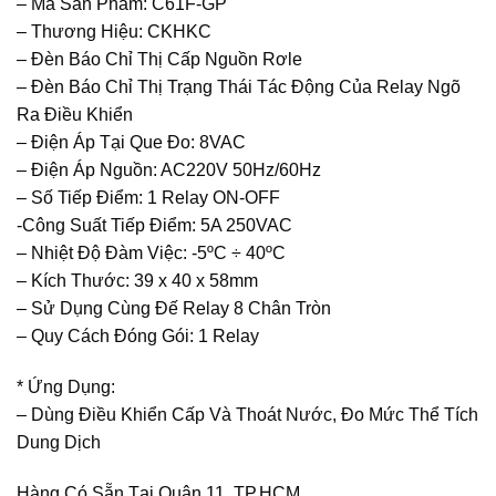
– Mã Sản Phẩm: C61F-GP
– Thương Hiệu: CKHKC
– Đèn Báo Chỉ Thị Cấp Nguồn Rơle
– Đèn Báo Chỉ Thị Trạng Thái Tác Động Của Relay Ngõ
Ra Điều Khiển
– Điện Áp Tại Que Đo: 8VAC
– Điện Áp Nguồn: AC220V 50Hz/60Hz
– Số Tiếp Điểm: 1 Relay ON-OFF
-Công Suất Tiếp Điểm: 5A 250VAC
– Nhiệt Độ Đàm Việc: -5ºC ÷ 40ºC
– Kích Thước: 39 x 40 x 58mm
– Sử Dụng Cùng Đế Relay 8 Chân Tròn
– Quy Cách Đóng Gói: 1 Relay
* Ứng Dụng:
– Dùng Điều Khiển Cấp Và Thoát Nước, Đo Mức Thể Tích
Dung Dịch
Hàng Có Sẵn Tại Quận 11, TP.HCM