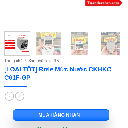
Trang chủ
/
Sản phẩm
/
PIN
[LOẠI TỐT] Rơle Mức Nước CKHKC
C61F-GP
MUA HÀNG NHANH