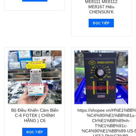
ME8111 ME8112
ME8167 Hiệu
CHENSUN’K
ĐỌC TIẾP
Bộ Điều Khiển Cảm Biến
https://shopee.vn/H%E1%BB
C-6 FOTEK ( CHÍNH
%C4%90i%E1%BB%81u-
HÃNG ) C6
Ch%E1%BB%89nh-
T%E1%BB%91c-
%C4%90%E1%BB%99-US-5
ĐỌC TIẾP