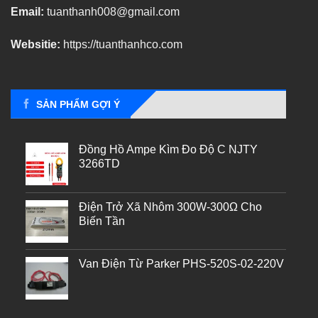
Email:
tuanthanh008@gmail.com
Websitie:
https://tuanthanhco.com
SẢN PHẨM GỢI Ý
Đồng Hồ Ampe Kìm Đo Độ C NJTY
3266TD
Điện Trở Xã Nhôm 300W-300Ω Cho
Biến Tần
Van Điện Từ Parker PHS-520S-02-220V