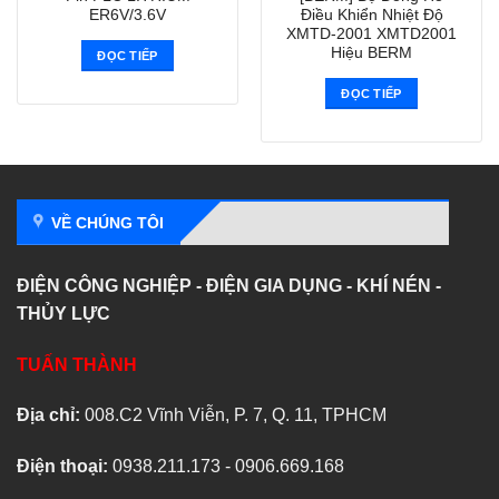
ER6V/3.6V
Điều Khiển Nhiệt Độ
XMTD-2001 XMTD2001
Hiệu BERM
ĐỌC TIẾP
ĐỌC TIẾP
VỀ CHÚNG TÔI
ĐIỆN CÔNG NGHIỆP - ĐIỆN GIA DỤNG - KHÍ NÉN -
THỦY LỰC
TUẤN THÀNH
Địa chỉ:
008.C2 Vĩnh Viễn, P. 7, Q. 11, TPHCM
Điện thoại:
0938.211.173 - 0906.669.168