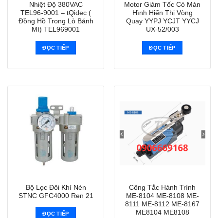
Nhiệt Độ 380VAC
Motor Giảm Tốc Có Màn
TEL96-9001 – tQidec (
Hình Hiển Thị Vòng
Đồng Hồ Trong Lò Bánh
Quay YYPJ YCJT YYCJ
Mì) TEL969001
UX-52/003
ĐỌC TIẾP
ĐỌC TIẾP
Bộ Lọc Đôi Khí Nén
Công Tắc Hành Trình
STNC GFC4000 Ren 21
ME-8104 ME-8108 ME-
8111 ME-8112 ME-8167
ME8104 ME8108
ĐỌC TIẾP