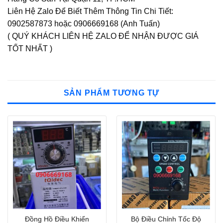
Liên Hệ Zalo Để Biết Thêm Thông Tin Chi Tiết:
0902587873 hoặc 0906669168 (Anh Tuấn)
( QUÝ KHÁCH LIÊN HỆ ZALO ĐỂ NHẬN ĐƯỢC GIÁ
TỐT NHẤT )
SẢN PHẨM TƯƠNG TỰ
Đồng Hồ Điều Khiển
Bộ Điều Chỉnh Tốc Độ