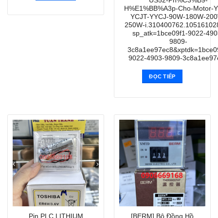
US52-Ph%C3%B9-
H%E1%BB%A3p-Cho-Motor-Y
YCJT-YYCJ-90W-180W-20
250W-i.310400762.10516102
sp_atk=1bce09f1-9022-490
9809-
3c8a1ee97ec8&xptdk=1bce0
9022-4903-9809-3c8a1ee97
ĐỌC TIẾP
Pin PLC LITHIUM
[BERM] Bộ Đồng Hồ