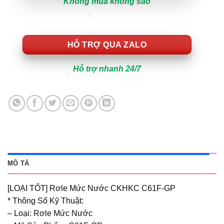
Không mua không sao
HỖ TRỢ QUA ZALO
Hỗ trợ nhanh 24/7
MÔ TẢ
[LOẠI TỐT] Rơle Mức Nước CKHKC C61F-GP
* Thông Số Kỹ Thuật:
– Loại: Rơle Mức Nước