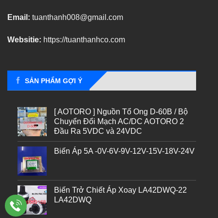
Email:
tuanthanh008@gmail.com
Websitie:
https://tuanthanhco.com
SẢN PHẨM GỢI Ý
[ AOTORO ] Nguồn Tổ Ong D-60B / Bộ
Chuyển Đổi Mạch AC/DC AOTORO 2
Đầu Ra 5VDC và 24VDC
Biến Áp 5A -0V-6V-9V-12V-15V-18V-24V
Biến Trở Chiết Áp Xoay LA42DWQ-22
LA42DWQ