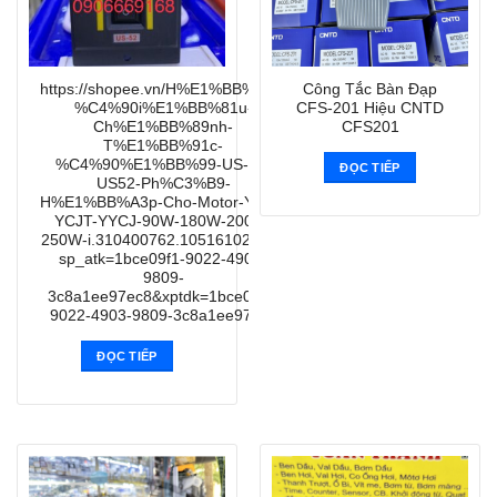
https://shopee.vn/H%E1%BB%99p-
Công Tắc Bàn Đạp
%C4%90i%E1%BB%81u-
CFS-201 Hiệu CNTD
Ch%E1%BB%89nh-
CFS201
T%E1%BB%91c-
%C4%90%E1%BB%99-US-52-
ĐỌC TIẾP
US52-Ph%C3%B9-
H%E1%BB%A3p-Cho-Motor-YYPJ-
YCJT-YYCJ-90W-180W-200W-
250W-i.310400762.10516102853?
sp_atk=1bce09f1-9022-4903-
9809-
3c8a1ee97ec8&xptdk=1bce09f1-
9022-4903-9809-3c8a1ee97ec8
ĐỌC TIẾP