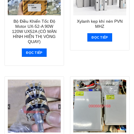
Bộ Điều Khiển Tốc Độ
Xylanh kẹp khí nén PVN
Motor UX-52-A 90W
MHZ
120W UX52A (CÓ MÀN
HÌNH HIỂN THỊ VÒNG
ĐỌC TIẾP
QUAY)
ĐỌC TIẾP