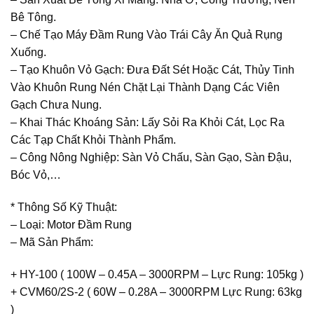
Bê Tông.
– Chế Tạo Máy Đầm Rung Vào Trái Cây Ăn Quả Rụng
Xuống.
– Tạo Khuôn Vỏ Gạch: Đưa Đất Sét Hoặc Cát, Thủy Tinh
Vào Khuôn Rung Nén Chặt Lại Thành Dạng Các Viên
Gạch Chưa Nung.
– Khai Thác Khoáng Sản: Lấy Sỏi Ra Khỏi Cát, Lọc Ra
Các Tạp Chất Khỏi Thành Phẩm.
– Công Nông Nghiệp: Sàn Vỏ Chấu, Sàn Gạo, Sàn Đậu,
Bóc Vỏ,…
* Thông Số Kỹ Thuật:
– Loại: Motor Đầm Rung
– Mã Sản Phẩm:
+ HY-100 ( 100W – 0.45A – 3000RPM – Lực Rung: 105kg )
+ CVM60/2S-2 ( 60W – 0.28A – 3000RPM Lực Rung: 63kg
)