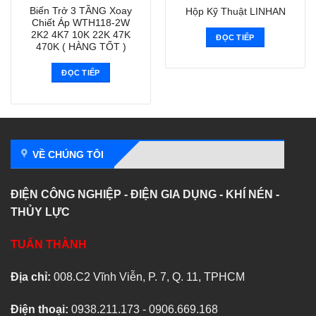
Biến Trở 3 TẦNG Xoay
Hộp Kỹ Thuật LINHAN
Chiết Áp WTH118-2W
2K2 4K7 10K 22K 47K
ĐỌC TIẾP
470K ( HÀNG TỐT )
ĐỌC TIẾP
VỀ CHÚNG TÔI
ĐIỆN CÔNG NGHIỆP - ĐIỆN GIA DỤNG - KHÍ NÉN -
THỦY LỰC
TUẤN THÀNH
Địa chỉ:
008.C2 Vĩnh Viễn, P. 7, Q. 11, TPHCM
Điện thoại:
0938.211.173 - 0906.669.168