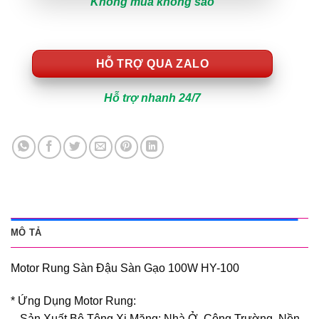
Không mua không sao
HỖ TRỢ QUA ZALO
Hỗ trợ nhanh 24/7
MÔ TẢ
Motor Rung Sàn Đậu Sàn Gạo 100W HY-100
* Ứng Dụng Motor Rung:
– Sản Xuất Bê Tông Xi Măng: Nhà Ở, Công Trường, Nền