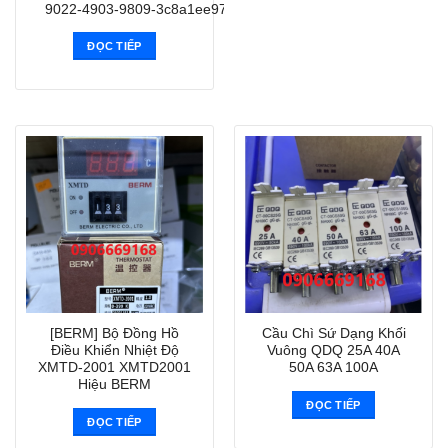
9022-4903-9809-3c8a1ee97ec8
ĐỌC TIẾP
[BERM] Bộ Đồng Hồ
Cầu Chì Sứ Dạng Khối
Điều Khiển Nhiệt Độ
Vuông QDQ 25A 40A
XMTD-2001 XMTD2001
50A 63A 100A
Hiệu BERM
ĐỌC TIẾP
ĐỌC TIẾP