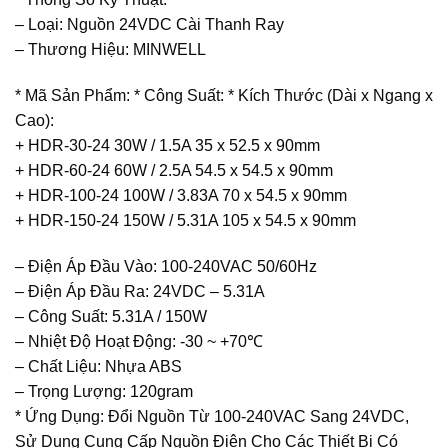
– Loại: Nguồn 24VDC Cài Thanh Ray
– Thương Hiệu: MINWELL
* Mã Sản Phẩm: * Công Suất: * Kích Thước (Dài x Ngang x
Cao):
+ HDR-30-24 30W / 1.5A 35 x 52.5 x 90mm
+ HDR-60-24 60W / 2.5A 54.5 x 54.5 x 90mm
+ HDR-100-24 100W / 3.83A 70 x 54.5 x 90mm
+ HDR-150-24 150W / 5.31A 105 x 54.5 x 90mm
– Điện Áp Đầu Vào: 100-240VAC 50/60Hz
– Điện Áp Đầu Ra: 24VDC – 5.31A
– Công Suất: 5.31A / 150W
– Nhiệt Độ Hoạt Động: -30 ~ +70℃
– Chất Liệu: Nhựa ABS
– Trọng Lượng: 120gram
* Ứng Dụng: Đổi Nguồn Từ 100-240VAC Sang 24VDC,
Sử Dụng Cung Cấp Nguồn Điện Cho Các Thiết Bị Có