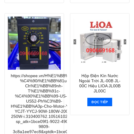
https://shopee.vn/H%E1%BB%99p-
Hộp Điện Kín Nước
%C4%90i%E1%BB%81u-
Ngoài Trời JL-00B JL-
Ch%E1%BB%89nh-
00C Hiệu LIOA JL00B
T%E1%BB%91c-
JL00C
%C4%90%E1%BB%99-US-52-
US52-Ph%C3%B9-
ĐỌC TIẾP
H%E1%BB%A3p-Cho-Motor-YYPJ-
YCJT-YYCJ-90W-180W-200W-
250W-i.310400762.10516102853?
sp_atk=1bce09f1-9022-4903-
9809-
3c8a1ee97ec8&xptdk=1bce09f1-