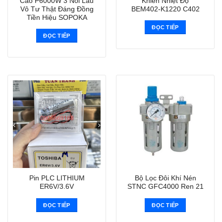
Cao P6000W 3 Nồi Lẩu
Khiển Nhiệt Độ
Vô Tư Thật Đáng Đồng
BEM402-K1220 C402
Tiền Hiệu SOPOKA
ĐỌC TIẾP
ĐỌC TIẾP
Pin PLC LITHIUM
Bộ Lọc Đôi Khí Nén
ER6V/3.6V
STNC GFC4000 Ren 21
ĐỌC TIẾP
ĐỌC TIẾP