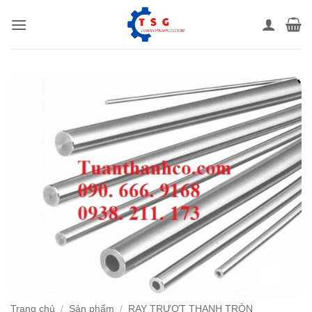
Bỏ
qua
nội
dung
Trang chủ
/
Sản phẩm
/
RAY TRƯỢT THANH TRÒN