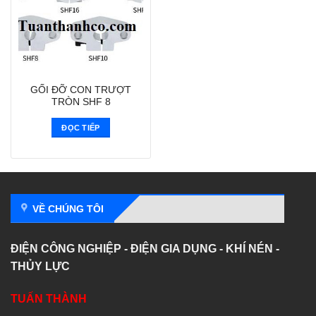
GỐI ĐỠ CON TRƯỢT
TRÒN SHF 8
ĐỌC TIẾP
VỀ CHÚNG TÔI
ĐIỆN CÔNG NGHIỆP - ĐIỆN GIA DỤNG - KHÍ NÉN -
THỦY LỰC
TUẤN THÀNH