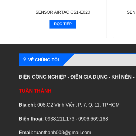
SENSOR AIRTAC CS1-E020
SEN
ĐỌC TIẾP
VỀ CHÚNG TÔI
ĐIỆN CÔNG NGHIỆP - ĐIỆN GIA DỤNG - KHÍ NÉN 
TUẤN THÀNH
Địa chỉ:
008.C2 Vĩnh Viễn, P. 7, Q. 11, TPHCM
Điện thoại:
0938.211.173 - 0906.669.168
Email:
tuanthanh008@gmail.com