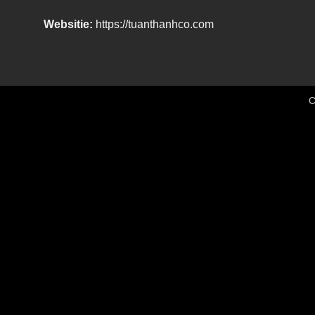
Websitie:
https://tuanthanhco.com
C