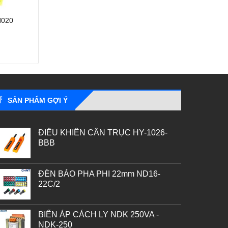
N020
SẢN PHẨM GỢI Ý
ĐIỀU KHIỂN CẦN TRỤC HY-1026-
BBB
ĐÈN BÁO PHA PHI 22mm ND16-
22C/2
BIẾN ÁP CÁCH LY NDK 250VA -
NDK-250