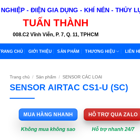
NGHIỆP - ĐIỆN GIA DỤNG - KHÍ NÉN - THỦY 
TUẤN THÀNH
008.C2 Vĩnh Viễn, P. 7, Q. 11, TPHCM
TRANG CHỦ
GIỚI THIỆU
SẢN PHẨM
THƯƠNG HIỆU
LIÊN H
Trang chủ
/
Sản phẩm
/
SENSOR CÁC LOẠI
SENSOR AIRTAC CS1-U (SC)
MUA HÀNG NHANH
HỖ TRỢ QUA ZALO
Không mua không sao
Hỗ trợ nhanh 24/7