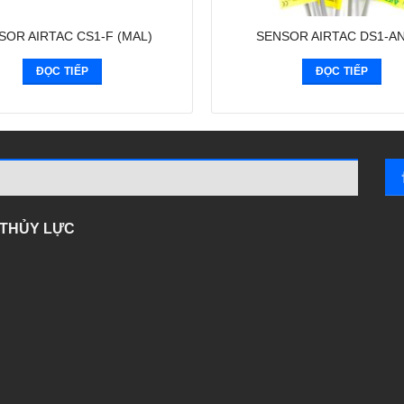
SOR AIRTAC CS1-F (MAL)
SENSOR AIRTAC DS1-A
ĐỌC TIẾP
ĐỌC TIẾP
- THỦY LỰC