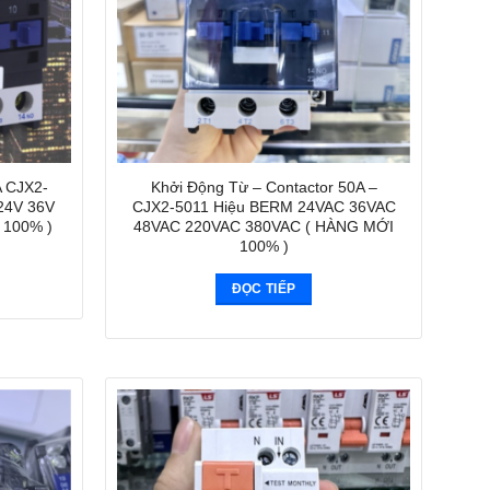
A CJX2-
Khởi Động Từ – Contactor 50A –
24V 36V
CJX2-5011 Hiệu BERM 24VAC 36VAC
 100% )
48VAC 220VAC 380VAC ( HÀNG MỚI
100% )
ĐỌC TIẾP