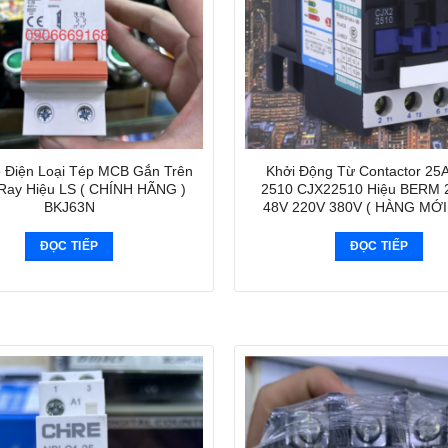
 Điện Loại Tép MCB Gắn Trên
Khởi Động Từ Contactor 25
Ray Hiệu LS ( CHÍNH HÃNG )
2510 CJX22510 Hiệu BERM 
BKJ63N
48V 220V 380V ( HÀNG MỚI
ĐỌC TIẾP
ĐỌC TIẾP