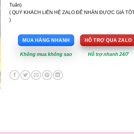
Tuấn)
( QUÝ KHÁCH LIÊN HỆ ZALO ĐỂ NHẬN ĐƯỢC GIÁ TỐ
)
MUA HÀNG NHANH
HỖ TRỢ QUA ZALO
Không mua không sao
Hỗ trợ nhanh 24/7