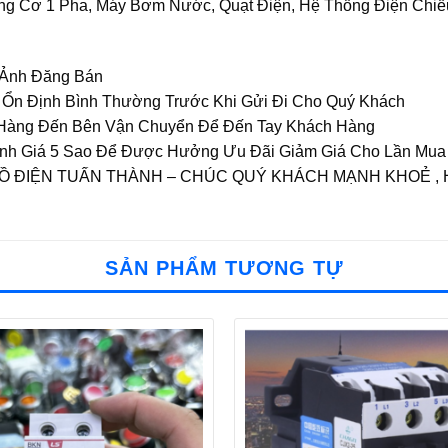
ng Cơ 1 Pha, Máy Bơm Nước, Quạt Điện, Hệ Thống Điện Chiế
 Ảnh Đăng Bán
g Ổn Định Bình Thường Trước Khi Gửi Đi Cho Quý Khách
o Hàng Đến Bên Vận Chuyển Để Đến Tay Khách Hàng
Đánh Giá 5 Sao Để Được Hưởng Ưu Đãi Giảm Giá Cho Lần Mua
ĐỒ ĐIỆN TUẤN THÀNH – CHÚC QUÝ KHÁCH MẠNH KHOẺ ,
SẢN PHẨM TƯƠNG TỰ