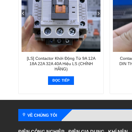
[LS] Contactor Khởi Động Từ 9A 12A
Contac
18A 22A 32A 40A Hiệu LS (CHÍNH
DIN T
HÃNG)
ĐỌC TIẾP
VỀ CHÚNG TÔI
ĐIỆN CÔNG NGHIỆP - ĐIỆN GIA DỤNG - KHÍ NÉN 