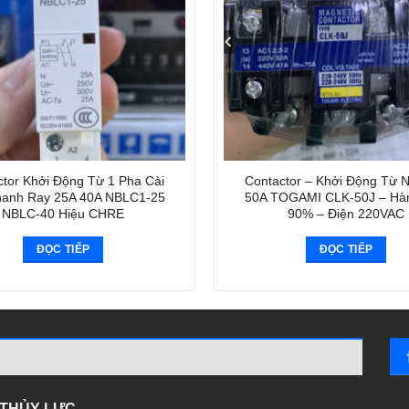
tor Khởi Động Từ 1 Pha Cài
Contactor – Khởi Động Từ 
hanh Ray 25A 40A NBLC1-25
50A TOGAMI CLK-50J – Hà
NBLC-40 Hiệu CHRE
90% – Điện 220VAC
ĐỌC TIẾP
ĐỌC TIẾP
- THỦY LỰC