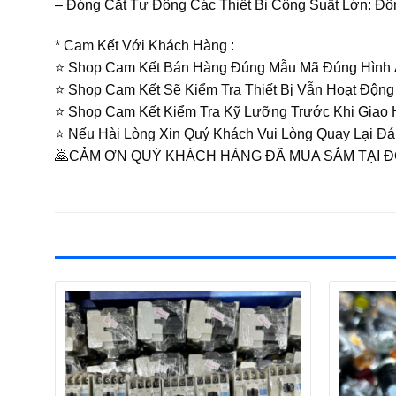
– Đóng Cắt Tự Động Các Thiết Bị Công Suất Lớn: Độ
* Cam Kết Với Khách Hàng :
⭐️ Shop Cam Kết Bán Hàng Đúng Mẫu Mã Đúng Hình
⭐️ Shop Cam Kết Sẽ Kiểm Tra Thiết Bị Vẫn Hoạt Độn
⭐️ Shop Cam Kết Kiểm Tra Kỹ Lưỡng Trước Khi Gia
⭐️ Nếu Hài Lòng Xin Quý Khách Vui Lòng Quay Lại 
🙇CẢM ƠN QUÝ KHÁCH HÀNG ĐÃ MUA SẮM TẠI 