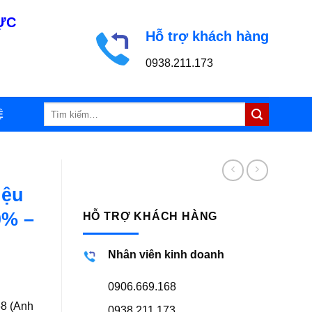
LỰC
Hỗ trợ khách hàng
0938.211.173
Tìm
Ệ
kiếm:
iệu
0% –
HỖ TRỢ KHÁCH HÀNG
Nhân viên kinh doanh
0906.669.168
68 (Anh
0938.211.173