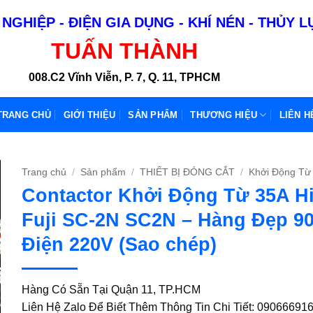
NGHIỆP - ĐIỆN GIA DỤNG - KHÍ NÉN - THỦY 
TUẤN THÀNH
008.C2 Vĩnh Viễn, P. 7, Q. 11, TPHCM
TRANG CHỦ
GIỚI THIỆU
SẢN PHẨM
THƯƠNG HIỆU
LIÊN H
Trang chủ
/
Sản phẩm
/
THIẾT BỊ ĐÓNG CẮT
/
Khởi Động Từ
Contactor Khởi Động Từ 35A H
Fuji SC-2N SC2N – Hàng Đẹp 9
Điện 220V (Sao chép)
Hàng Có Sẵn Tại Quận 11, TP.HCM
Liên Hệ Zalo Để Biết Thêm Thông Tin Chi Tiết: 09066691