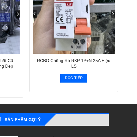
Nhật Cũ
RCBO Chống Rò RKP 1P+N 25A Hiệu
ng Đẹp
LS
ĐỌC TIẾP
SẢN PHẨM GỢI Ý