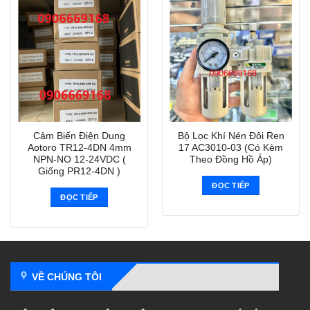
Cảm Biến Điện Dung
Bộ Lọc Khí Nén Đôi Ren
Aotoro TR12-4DN 4mm
17 AC3010-03 (Có Kèm
NPN-NO 12-24VDC (
Theo Đồng Hồ Áp)
Giống PR12-4DN )
ĐỌC TIẾP
ĐỌC TIẾP
VỀ CHÚNG TÔI