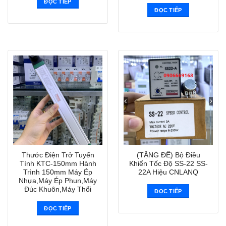
ĐỌC TIẾP
ĐỌC TIẾP
Thước Điện Trở Tuyến
(TẶNG ĐẾ) Bộ Điều
Tính KTC-150mm Hành
Khiển Tốc Độ SS-22 SS-
Trình 150mm Máy Ép
22A Hiệu CNLANQ
Nhựa,Máy Ép Phun,Máy
Đúc Khuôn,Máy Thổi
ĐỌC TIẾP
ĐỌC TIẾP