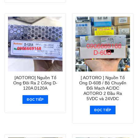
[AOTORO] Nguồn Tổ
[ AOTORO ] Nguồn Tổ
Ong Đôi Ra 2 Cổng D-
Ong D-60B / Bộ Chuyển
120A D120A
Đổi Mạch AC/DC
AOTORO 2 Đầu Ra
5VDC và 24VDC
ĐỌC TIẾP
ĐỌC TIẾP