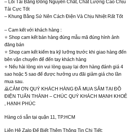
– Lõi Tải Bằng Đồng Nguyên Chất, Chất Lượng Cao Chịu
Tải Cực Tốt
– Khung Bằng Sứ Nên Cách Điện Và Chịu Nhiệt Rất Tốt
– Cam kết với khách hàng :
⭐️ Shop cam kết bán hàng đúng mẫu mã đúng hình ảnh
đăng bán
⭐️ Shop cam kết kiểm tra kỹ lưỡng trước khi giao hàng đến
bên vận chuyển để đến tay khách hàng
⭐️ Nếu hài lòng xin vui lòng quay lại đơn hàng đánh giá 4
sao hoặc 5 sao để được hưởng ưu đãi giảm giá cho lần
mua sau.
🙇CẢM ƠN QUÝ KHÁCH HÀNG ĐÃ MUA SẮM TẠI ĐỒ
ĐIỆN TUẤN THÀNH – CHÚC QUÝ KHÁCH MẠNH KHOẺ
, HẠNH PHÚC
Hàng có sẵn tại quận 11, TP.HCM
Liên Hệ Zalo Để Biết Thêm Thông Tin Chi Tiết: