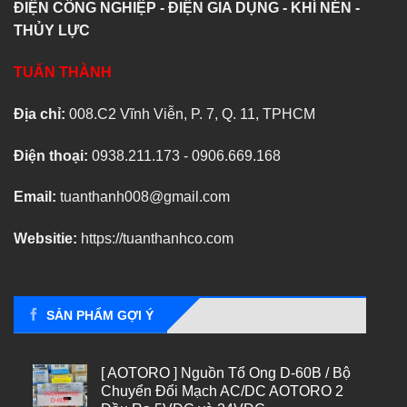
ĐIỆN CÔNG NGHIỆP - ĐIỆN GIA DỤNG - KHÍ NÉN -
THỦY LỰC
TUẤN THÀNH
Địa chỉ:
008.C2 Vĩnh Viễn, P. 7, Q. 11, TPHCM
Điện thoại:
0938.211.173 - 0906.669.168
Email:
tuanthanh008@gmail.com
Websitie:
https://tuanthanhco.com
SẢN PHẨM GỢI Ý
[ AOTORO ] Nguồn Tổ Ong D-60B / Bộ
Chuyển Đổi Mạch AC/DC AOTORO 2