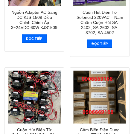
Nguồn Adapter AC Sang
Cuộn Hút Điện Từ
DC KJS-1509 Điều
Solenoid 220VAC – Nam
Chỉnh Chỉnh Áp
Châm Cuộn Hút SA-
3~24VDC 60W KJS1509
2402, SA-2602, SA-
3702, SA-4502
ĐỌC TIẾP
ĐỌC TIẾP
Cuộn Hút Điện Từ
Cảm Biến Điện Dung