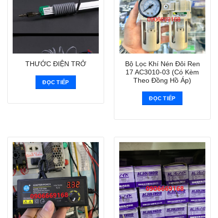
Bộ Lọc Khí Nén Đôi Ren
THƯỚC ĐIỆN TRỞ
17 AC3010-03 (Có Kèm
Theo Đồng Hồ Áp)
ĐỌC TIẾP
ĐỌC TIẾP