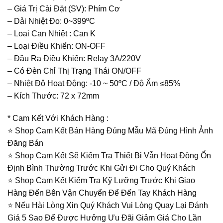
– Giá Trị Cài Đặt (SV): Phím Cơ
– Dải Nhiệt Đo: 0~399ºC
– Loại Can Nhiệt : Can K
– Loại Điều Khiển: ON-OFF
– Đầu Ra Điều Khiển: Relay 3A/220V
– Có Đèn Chỉ Thị Trạng Thái ON/OFF
– Nhiệt Độ Hoạt Động: -10 ~ 50ºC / Độ Ẩm ≤85%
– Kích Thước: 72 x 72mm
* Cam Kết Với Khách Hàng :
⭐️ Shop Cam Kết Bán Hàng Đúng Mẫu Mã Đúng Hình Ảnh
Đăng Bán
⭐️ Shop Cam Kết Sẽ Kiểm Tra Thiết Bị Vẫn Hoạt Động Ổn
Định Bình Thường Trước Khi Gửi Đi Cho Quý Khách
⭐️ Shop Cam Kết Kiểm Tra Kỹ Lưỡng Trước Khi Giao
Hàng Đến Bên Vận Chuyển Để Đến Tay Khách Hàng
⭐️ Nếu Hài Lòng Xin Quý Khách Vui Lòng Quay Lại Đánh
Giá 5 Sao Để Được Hưởng Ưu Đãi Giảm Giá Cho Lần