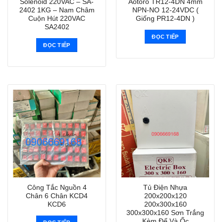
Solenoid 220VAC – SA-
Aotoro TR12-4DN 4mm
2402 1KG – Nam Châm
NPN-NO 12-24VDC (
Cuộn Hút 220VAC
Giống PR12-4DN )
SA2402
ĐỌC TIẾP
ĐỌC TIẾP
Công Tắc Nguồn 4
Tủ Điện Nhựa
Chân 6 Chân KCD4
200x200x120
KCD6
200x300x160
300x300x160 Sơn Trắng
Kèm Đế Và Ốc