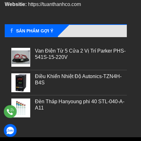
Websitie:
https://tuanthanhco.com
SẢN PHẨM GỢI Ý
Van Điện Từ 5 Cửa 2 Vị Trí Parker PHS-
541S-15-220V
Điều Khiển Nhiệt Độ Autonics-TZN4H-
B4S
Đèn Tháp Hanyoung phi 40 STL-040-A-
A11