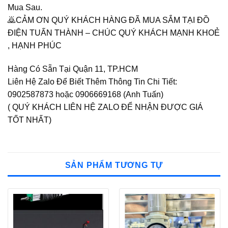
Mua Sau.
🙇CẢM ƠN QUÝ KHÁCH HÀNG ĐÃ MUA SẮM TẠI ĐỒ
ĐIỆN TUẤN THÀNH – CHÚC QUÝ KHÁCH MẠNH KHOẺ
, HẠNH PHÚC
Hàng Có Sẵn Tại Quận 11, TP.HCM
Liên Hệ Zalo Để Biết Thêm Thông Tin Chi Tiết:
0902587873 hoặc 0906669168 (Anh Tuấn)
( QUÝ KHÁCH LIÊN HỆ ZALO ĐỂ NHẬN ĐƯỢC GIÁ
TỐT NHẤT)
SẢN PHẨM TƯƠNG TỰ