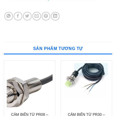
SẢN PHẨM TƯƠNG TỰ
CẢM BIẾN TỪ PR08 –
CẢM BIẾN TỪ PR30 –