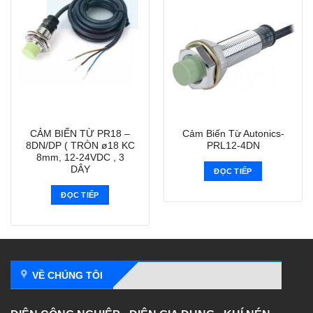
CẢM BIẾN TỪ PR18 –
Cảm Biến Từ Autonics-
8DN/DP ( TRÒN ø18 KC
PRL12-4DN
8mm, 12-24VDC , 3
DÂY
ĐỌC TIẾP
ĐỌC TIẾP
VỀ CHÚNG TÔI