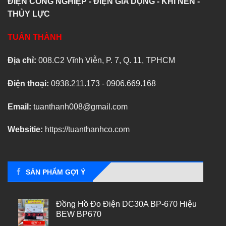
ĐIỆN CÔNG NGHIỆP - ĐIỆN GIA DỤNG - KHÍ NÉN -
THỦY LỰC
TUẤN THÀNH
Địa chỉ:
008.C2 Vĩnh Viễn, P. 7, Q. 11, TPHCM
Điện thoại:
0938.211.173 - 0906.669.168
Email:
tuanthanh008@gmail.com
Websitie:
https://tuanthanhco.com
SẢN PHẨM GỢI Ý
Đồng Hồ Đo Điện DC30A BP-670 Hiệu
BEW BP670