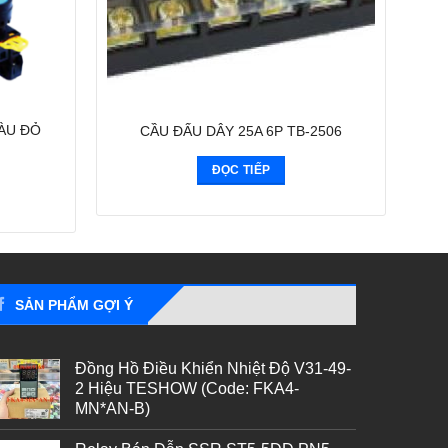
ÀU ĐỎ
CẦU ĐẤU DÂY 25A 6P TB-2506
ĐỌC TIẾP
SẢN PHẨM GỢI Ý
Đồng Hồ Điều Khiển Nhiệt Độ V31-49-
2 Hiệu TESHOW (Code: FKA4-
MN*AN-B)