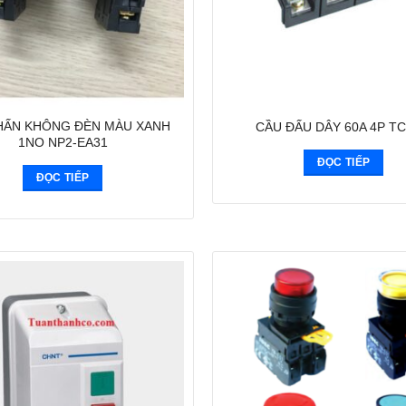
HẤN KHÔNG ĐÈN MÀU XANH
CẦU ĐẤU DÂY 60A 4P TC
1NO NP2-EA31
ĐỌC TIẾP
ĐỌC TIẾP