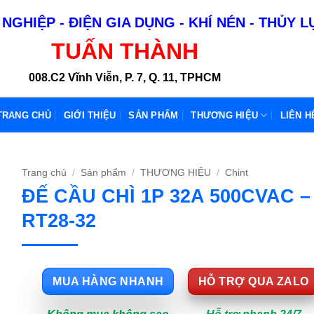
NGHIỆP - ĐIỆN GIA DỤNG - KHÍ NÉN - THỦY 
TUẤN THÀNH
008.C2 Vĩnh Viễn, P. 7, Q. 11, TPHCM
TRANG CHỦ
GIỚI THIỆU
SẢN PHẨM
THƯƠNG HIỆU
LIÊN H
Trang chủ
/
Sản phẩm
/
THƯƠNG HIỆU
/
Chint
ĐẾ CẦU CHÌ 1P 32A 500CVAC –
RT28-32
MUA HÀNG NHANH
HỖ TRỢ QUA ZALO