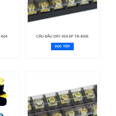
-604
CẦU ĐẤU DÂY 45A 6P TB-4506
ĐỌC TIẾP