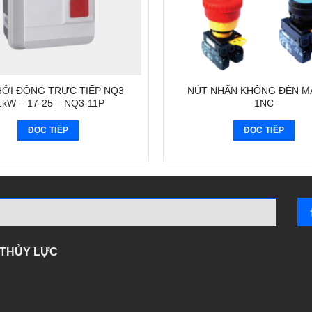
HỞI ĐỘNG TRỰC TIẾP NQ3
NÚT NHẤN KHÔNG ĐÈN M
1kW – 17-25 – NQ3-11P
1NC
ĐỌC TIẾP
ĐỌC TIẾP
- THỦY LỰC