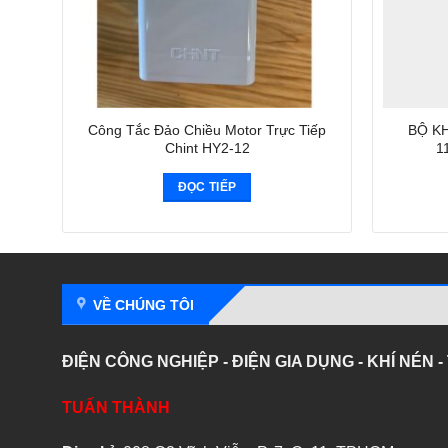
Công Tắc Đảo Chiều Motor Trực Tiếp
BỘ K
Chint HY2-12
1
ĐỌC TIẾP
VỀ CHÚNG TÔI
ĐIỆN CÔNG NGHIỆP - ĐIỆN GIA DỤNG - KHÍ NÉN 
TUẤN THÀNH