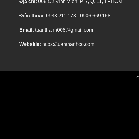
Địa chỉ:
008.C2 Vĩnh Viễn, P. 7, Q. 11, TPHCM
Điện thoại:
0938.211.173 - 0906.669.168
Email:
tuanthanh008@gmail.com
Websitie:
https://tuanthanhco.com
C