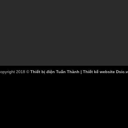
opyright 2018 ©
Thiết bị điện Tuấn Thành | Thiết kế website Dsic.