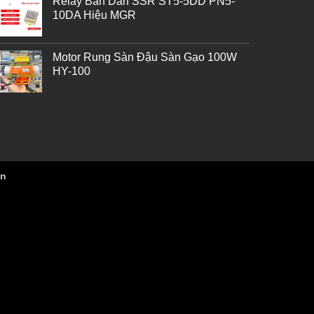
Relay Bán Dẫn SSR ST5-5DD PN5-
10DA Hiệu MGR
Motor Rung Sàn Đậu Sàn Gạo 100W
HY-100
vn