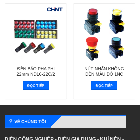
ĐÈN BÁO PHA PHI
NÚT NHẤN KHÔNG
22mm ND16-22C/2
ĐÈN MÀU ĐỎ 1NC
ĐỌC TIẾP
ĐỌC TIẾP
VỀ CHÚNG TÔI
ĐIỆN CÔNG NGHIỆP - ĐIỆN GIA DỤNG - KHÍ NÉN -