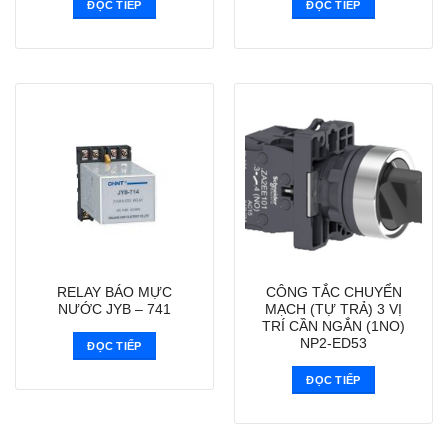
ĐỌC TIẾP
ĐỌC TIẾP
RELAY BÁO MỰC
CÔNG TẮC CHUYỂN
NƯỚC JYB – 741
MẠCH (TỰ TRẢ) 3 VỊ
TRÍ CẦN NGẮN (1NO)
NP2-ED53
ĐỌC TIẾP
ĐỌC TIẾP