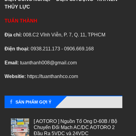
THỦY LỰC
TUẤN THÀNH
Địa chỉ:
008.C2 Vĩnh Viễn, P. 7, Q. 11, TPHCM
Điện thoại:
0938.211.173 - 0906.669.168
Email:
tuanthanh008@gmail.com
Websitie:
https://tuanthanhco.com
SẢN PHẨM GỢI Ý
[ AOTORO ] Nguồn Tổ Ong D-60B / Bộ
Chuyển Đổi Mạch AC/DC AOTORO 2
Đầu Ra 5VDC và 24VDC