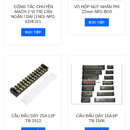
CÔNG TẮC CHUYỂN
VỎ HỘP NÚT NHẤN PHI
MẠCH 2 VỊ TRÍ CẦN
22mm NP2-BO3
NGẮN / DÀI (1NO) NP2-
ED/EJ21
ĐỌC TIẾP
ĐỌC TIẾP
CẦU ĐẤU DÂY 25A 12P
CẦU ĐẤU DÂY 15A 6P
TB-2512
TB-1506