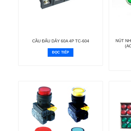
NÚT NH
CẦU ĐẤU DÂY 60A 4P TC-604
(A
ĐỌC TIẾP