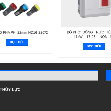
BỘ KHỞI ĐỘNG TRỰC TIẾ
O PHA PHI 22mm ND16-22C/2
11kW – 17-25 – NQ3-1
ĐỌC TIẾP
ĐỌC TIẾP
- THỦY LỰC