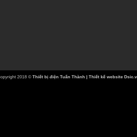
opyright 2018 ©
Thiết bị điện Tuấn Thành | Thiết kế website Dsic.