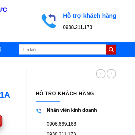
LỰC
Hỗ trợ khách hàng
0938.211.173
Tìm
Ệ
kiếm:
11A
HỖ TRỢ KHÁCH HÀNG
Nhân viên kinh doanh
0906.669.168
0938.211.173