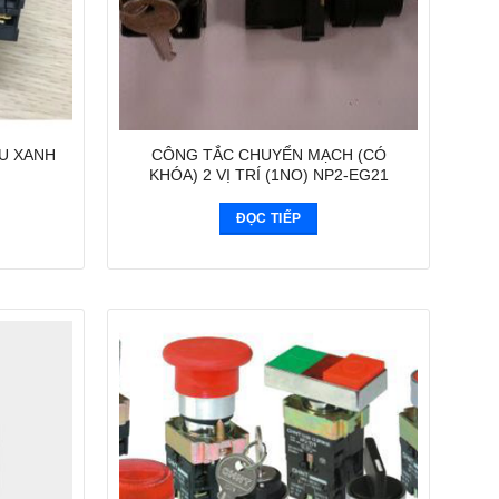
U XANH
CÔNG TẮC CHUYỂN MẠCH (CÓ
KHÓA) 2 VỊ TRÍ (1NO) NP2-EG21
ĐỌC TIẾP