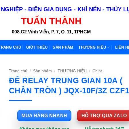
NGHIỆP - ĐIỆN GIA DỤNG - KHÍ NÉN - THỦY 
TUẤN THÀNH
008.C2 Vĩnh Viễn, P. 7, Q. 11, TPHCM
TRANG CHỦ
GIỚI THIỆU
SẢN PHẨM
THƯƠNG HIỆU
LIÊN H
Trang chủ
/
Sản phẩm
/
THƯƠNG HIỆU
/
Chint
ĐẾ RELAY TRUNG GIAN 10A (
CHÂN TRÒN ) JQX-10F/3Z CZF
MUA HÀNG NHANH
HỖ TRỢ QUA ZALO