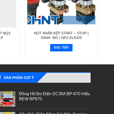
P NQ3
NÚT NHẤN KÉP START – STOP (
1P
XANH- ĐỎ ) NP2-EL8325
ĐỌC TIẾP
SẢN PHẨM GỢI Ý
Đồng Hồ Đo Điện DC30A BP-670 Hiệu
BEW BP670