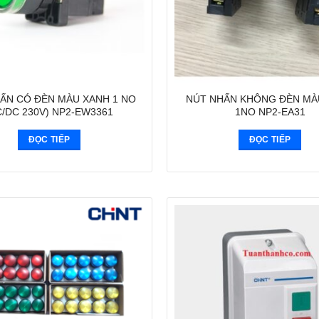
ẤN CÓ ĐÈN MÀU XANH 1 NO
NÚT NHẤN KHÔNG ĐÈN MÀ
C/DC 230V) NP2-EW3361
1NO NP2-EA31
ĐỌC TIẾP
ĐỌC TIẾP