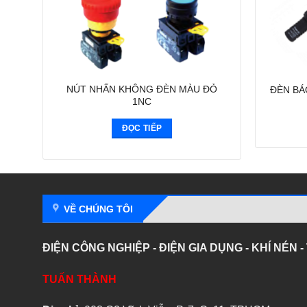
NÚT NHẤN KHÔNG ĐÈN MÀU ĐỎ
ĐÈN BÁ
1NC
ĐỌC TIẾP
VỀ CHÚNG TÔI
ĐIỆN CÔNG NGHIỆP - ĐIỆN GIA DỤNG - KHÍ NÉN 
TUẤN THÀNH