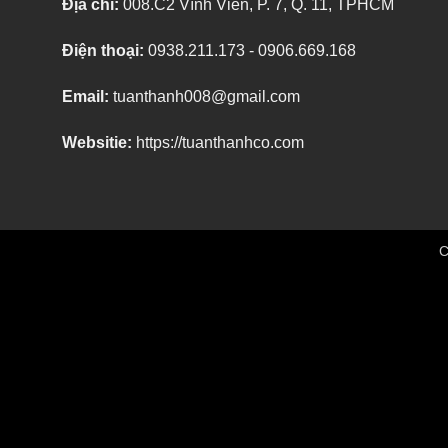
Địa chỉ:
008.C2 Vĩnh Viễn, P. 7, Q. 11, TPHCM
Điện thoại:
0938.211.173 - 0906.669.168
Email:
tuanthanh008@gmail.com
Websitie:
https://tuanthanhco.com
C