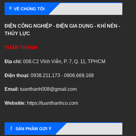
VỀ CHÚNG TÔI
ĐIỆN CÔNG NGHIỆP - ĐIỆN GIA DỤNG - KHÍ NÉN -
THỦY LỰC
TUẤN THÀNH
Địa chỉ:
008.C2 Vĩnh Viễn, P. 7, Q. 11, TPHCM
Điện thoại:
0938.211.173 - 0906.669.168
Email:
tuanthanh008@gmail.com
Websitie:
https://tuanthanhco.com
SẢN PHẨM GỢI Ý