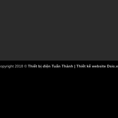
opyright 2018 ©
Thiết bị điện Tuấn Thành | Thiết kế website Dsic.