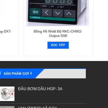
ng-DX7-
Đồng Hồ Nhiệt Độ RKC-CH902-
Output-SSR
ĐỌC TIẾP
SẢN PHẨM GỢI Ý
ĐẦU BƠM DẦU HGP- 3A