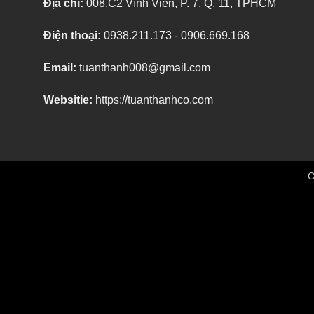
Địa chỉ:
008.C2 Vĩnh Viễn, P. 7, Q. 11, TPHCM
Điện thoại:
0938.211.173 - 0906.669.168
Email:
tuanthanh008@gmail.com
Websitie:
https://tuanthanhco.com
C