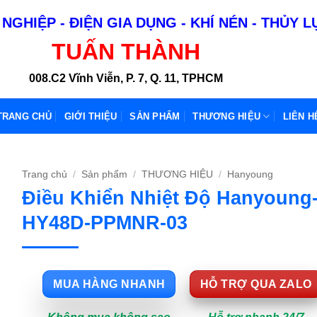
NGHIỆP - ĐIỆN GIA DỤNG - KHÍ NÉN - THỦY 
TUẤN THÀNH
008.C2 Vĩnh Viễn, P. 7, Q. 11, TPHCM
TRANG CHỦ
GIỚI THIỆU
SẢN PHẨM
THƯƠNG HIỆU
LIÊN H
Trang chủ
/
Sản phẩm
/
THƯƠNG HIỆU
/
Hanyoung
Điều Khiển Nhiệt Độ Hanyoung
HY48D-PPMNR-03
MUA HÀNG NHANH
HỖ TRỢ QUA ZALO