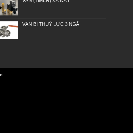
VAN (TIMER) XÃ ĐÁY
VAN BI THUỶ LỰC 3 NGÃ
vn