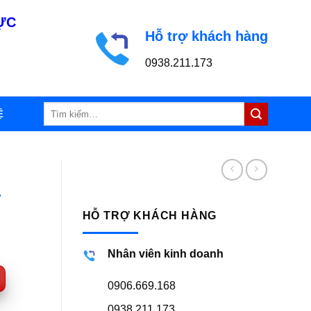
LỰC
Hỗ trợ khách hàng
0938.211.173
Tìm
Ệ
kiếm:
-
HỖ TRỢ KHÁCH HÀNG
Nhân viên kinh doanh
0906.669.168
0938.211.173