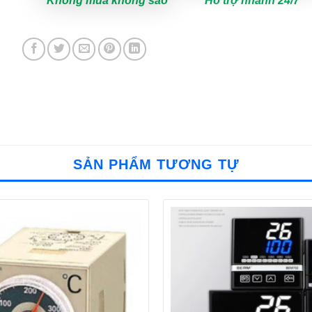
Không mua không sao
Hỗ trợ nhanh 24/7
SẢN PHẨM TƯƠNG TỰ