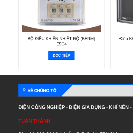
BỘ ĐIỀU KHIỂN NHIỆT ĐỘ (BERM)
Điều K
E5C4
ĐỌC TIẾP
VỀ CHÚNG TÔI
ĐIỆN CÔNG NGHIỆP - ĐIỆN GIA DỤNG - KHÍ NÉN 
TUẤN THÀNH