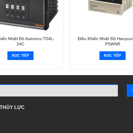
hiển Nhiệt Độ Autonics-TD4L-
Điều Khiển Nhiệt Độ Hanyou
24C
PSWNR
ĐỌC TIẾP
ĐỌC TIẾP
- THỦY LỰC