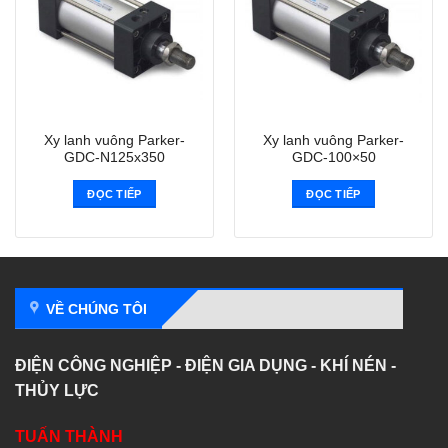
Xy lanh vuông Parker-
Xy lanh vuông Parker-
GDC-N125x350
GDC-100×50
ĐỌC TIẾP
ĐỌC TIẾP
VỀ CHÚNG TÔI
ĐIỆN CÔNG NGHIỆP - ĐIỆN GIA DỤNG - KHÍ NÉN -
THỦY LỰC
TUẤN THÀNH