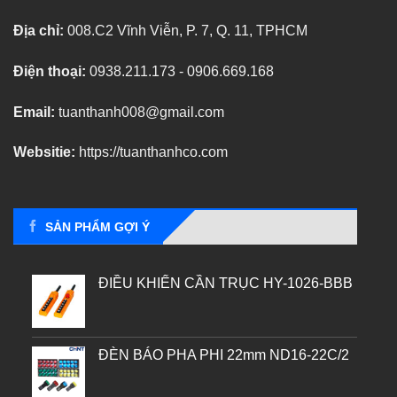
Địa chỉ:
008.C2 Vĩnh Viễn, P. 7, Q. 11, TPHCM
Điện thoại:
0938.211.173 - 0906.669.168
Email:
tuanthanh008@gmail.com
Websitie:
https://tuanthanhco.com
SẢN PHẨM GỢI Ý
ĐIỀU KHIỂN CẦN TRỤC HY-1026-BBB
ĐÈN BÁO PHA PHI 22mm ND16-22C/2