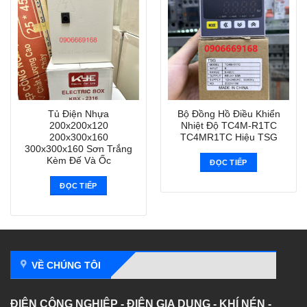
Tủ Điện Nhựa
Bộ Đồng Hồ Điều Khiển
200x200x120
Nhiệt Độ TC4M-R1TC
200x300x160
TC4MR1TC Hiệu TSG
300x300x160 Sơn Trắng
Kèm Đế Và Ốc
ĐỌC TIẾP
ĐỌC TIẾP
VỀ CHÚNG TÔI
ĐIỆN CÔNG NGHIỆP - ĐIỆN GIA DỤNG - KHÍ NÉN -