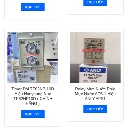
ĐỌC TIẾP
ĐỌC TIẾP
Timer Đôi TF62NP-10D
Relay Mực Nước Rơle
Hiệu Hanyoung Nux
Mực Nước AFS-1 Hiệu
TF62NP10D ( CHÍNH
ANLY AFS1
HÃNG )
ĐỌC TIẾP
ĐỌC TIẾP