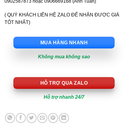
0902587873 hoặc 0906669168 (Anh Tuấn)
( QUÝ KHÁCH LIÊN HỆ ZALO ĐỂ NHẬN ĐƯỢC GIÁ
TỐT NHẤT)
MUA HÀNG NHANH
Không mua không sao
HỖ TRỢ QUA ZALO
Hỗ trợ nhanh 24/7