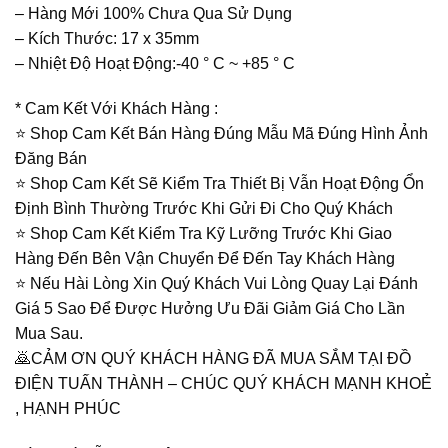
– Hàng Mới 100% Chưa Qua Sử Dụng
– Kích Thước: 17 x 35mm
– Nhiệt Độ Hoạt Động:-40 ° C ~ +85 ° C
* Cam Kết Với Khách Hàng :
⭐️ Shop Cam Kết Bán Hàng Đúng Mẫu Mã Đúng Hình Ảnh
Đăng Bán
⭐️ Shop Cam Kết Sẽ Kiểm Tra Thiết Bị Vẫn Hoạt Động Ổn
Định Bình Thường Trước Khi Gửi Đi Cho Quý Khách
⭐️ Shop Cam Kết Kiểm Tra Kỹ Lưỡng Trước Khi Giao
Hàng Đến Bên Vận Chuyển Để Đến Tay Khách Hàng
⭐️ Nếu Hài Lòng Xin Quý Khách Vui Lòng Quay Lại Đánh
Giá 5 Sao Để Được Hưởng Ưu Đãi Giảm Giá Cho Lần
Mua Sau.
🙇CẢM ƠN QUÝ KHÁCH HÀNG ĐÃ MUA SẮM TẠI ĐỒ
ĐIỆN TUẤN THÀNH – CHÚC QUÝ KHÁCH MẠNH KHOẺ
, HẠNH PHÚC