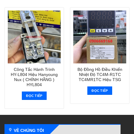
Công Tắc Hành Trình
Bộ Đồng Hồ Điều Khiển
HY-L804 Hiệu Hanyoung
Nhiệt Độ TC4M-R1TC
Nux ( CHÍNH HÃNG )
TC4MR1TC Hiệu TSG
HYL804
ĐỌC TIẾP
ĐỌC TIẾP
VỀ CHÚNG TÔI