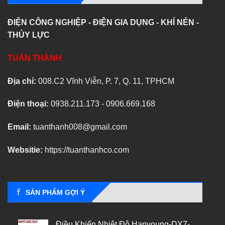
ĐIỆN CÔNG NGHIỆP - ĐIỆN GIA DỤNG - KHÍ NÉN -
THỦY LỰC
TUẤN THÀNH
Địa chỉ:
008.C2 Vĩnh Viễn, P. 7, Q. 11, TPHCM
Điện thoại:
0938.211.173 - 0906.669.168
Email:
tuanthanh008@gmail.com
Websitie:
https://tuanthanhco.com
SẢN PHẨM GỢI Ý
Điều Khiển Nhiệt Độ Hanyoung-DX7-