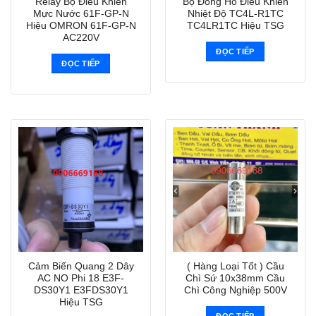
Relay Bộ Điều Khiển
Bộ Đồng Hồ Điều Khiển
Mực Nước 61F-GP-N
Nhiệt Độ TC4L-R1TC
Hiệu OMRON 61F-GP-N
TC4LR1TC Hiệu TSG
AC220V
ĐỌC TIẾP
ĐỌC TIẾP
Cảm Biến Quang 2 Dây
( Hàng Loại Tốt ) Cầu
AC NO Phi 18 E3F-
Chì Sứ 10x38mm Cầu
DS30Y1 E3FDS30Y1
Chì Công Nghiệp 500V
Hiệu TSG