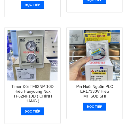
ĐỌC TIẾP
ĐỌC TIẾP
Timer Đôi TF62NP-10D
Pin Nuôi Nguồn PLC
Hiệu Hanyoung Nux
ER17330V Hiệu
TF62NP10D ( CHÍNH
MITSUBISHI
HÃNG )
ĐỌC TIẾP
ĐỌC TIẾP