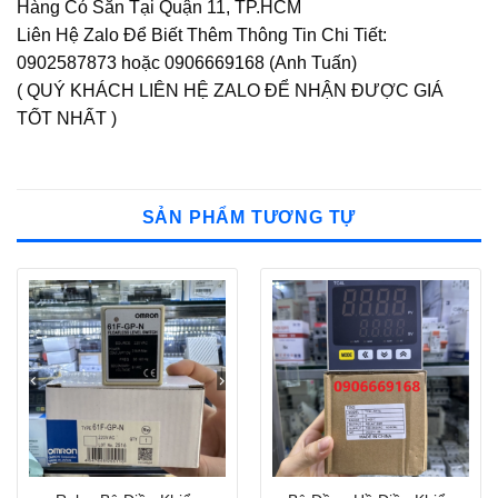
Hàng Có Sẵn Tại Quận 11, TP.HCM
Liên Hệ Zalo Để Biết Thêm Thông Tin Chi Tiết:
0902587873 hoặc 0906669168 (Anh Tuấn)
( QUÝ KHÁCH LIÊN HỆ ZALO ĐỂ NHẬN ĐƯỢC GIÁ
TỐT NHẤT )
SẢN PHẨM TƯƠNG TỰ