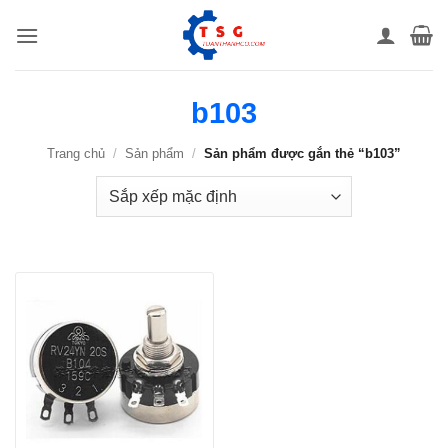
Bỏ
qua
nội
dung
b103
Trang chủ
/
Sản phẩm
/
Sản phẩm được gắn thẻ “b103”