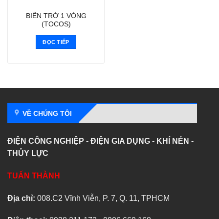
BIẾN TRỞ 1 VÒNG
(TOCOS)
ĐỌC TIẾP
VỀ CHÚNG TÔI
ĐIỆN CÔNG NGHIỆP - ĐIỆN GIA DỤNG - KHÍ NÉN -
THỦY LỰC
TUẤN THÀNH
Địa chỉ:
008.C2 Vĩnh Viễn, P. 7, Q. 11, TPHCM