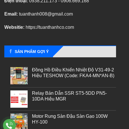
Điện thoại:
0938.211.173 - 0906.669.168
Email:
tuanthanh008@gmail.com
Websitie:
https://tuanthanhco.com
SẢN PHẨM GỢI Ý
Đồng Hồ Điều Khiển Nhiệt Độ V31-49-2
Hiệu TESHOW (Code: FKA4-MN*AN-B)
Relay Bán Dẫn SSR ST5-5DD PN5-
10DA Hiệu MGR
Motor Rung Sàn Đậu Sàn Gạo 100W
HY-100