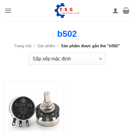
Bỏ
qua
nội
dung
b502
Trang chủ
/
Sản phẩm
/
Sản phẩm được gắn thẻ “b502”