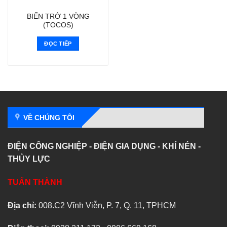
BIẾN TRỞ 1 VÒNG
(TOCOS)
ĐỌC TIẾP
VỀ CHÚNG TÔI
ĐIỆN CÔNG NGHIỆP - ĐIỆN GIA DỤNG - KHÍ NÉN -
THỦY LỰC
TUẤN THÀNH
Địa chỉ:
008.C2 Vĩnh Viễn, P. 7, Q. 11, TPHCM