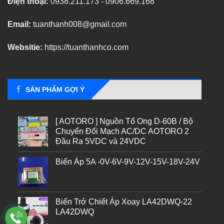
Điện thoại:
0938.211.173 - 0906.669.168
Email:
tuanthanh008@gmail.com
Websitie:
https://tuanthanhco.com
SẢN PHẨM GỢI Ý
[ AOTORO ] Nguồn Tổ Ong D-60B / Bộ
Chuyển Đổi Mạch AC/DC AOTORO 2
Đầu Ra 5VDC và 24VDC
Biến Áp 5A -0V-6V-9V-12V-15V-18V-24V
Biến Trở Chiết Áp Xoay LA42DWQ-22
LA42DWQ