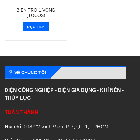
BIẾN TRỞ 1 VÒNG
(TOCOS)
ĐỌC TIẾP
VỀ CHÚNG TÔI
ĐIỆN CÔNG NGHIỆP - ĐIỆN GIA DỤNG - KHÍ NÉN -
THỦY LỰC
TUẤN THÀNH
Địa chỉ:
008.C2 Vĩnh Viễn, P. 7, Q. 11, TPHCM