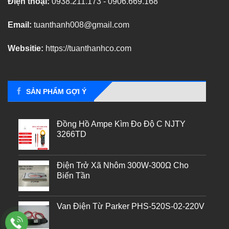
Điện thoại:
0938.211.173 - 0906.669.168
Email:
tuanthanh008@gmail.com
Websitie:
https://tuanthanhco.com
SẢN PHẨM GỢI Ý
Đồng Hồ Ampe Kìm Đo Độ C NJTY
3266TD
Điện Trở Xã Nhôm 300W-300Ω Cho
Biến Tần
Van Điện Từ Parker PHS-520S-02-220V